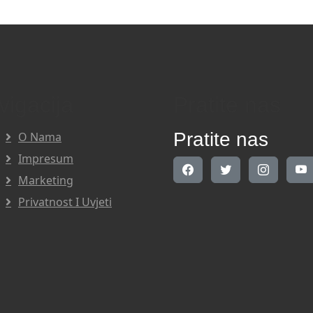
vigacija
Pratite nas
Pratite nas
O Nama
Impresum
Marketing
Privatnost I Uvjeti