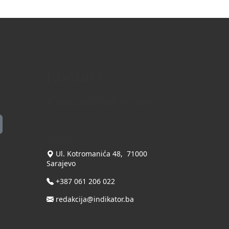
Kontakt
Kontaktirajte nas
INDIKATOR d.o.o.
Ul. Kotromanića 48, 71000
Sarajevo
+387 061 206 022
redakcija@indikator.ba