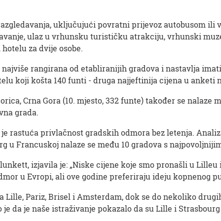
 razgledavanja, uključujući povratni prijevoz autobusom il
vanje, ulaz u vrhunsku turističku atrakciju, vrhunski muze
hotelu za dvije osobe.
e najviše rangirana od etabliranijih gradova i nastavlja imat
koji košta 140 funti - druga najjeftinija cijena u anketi n
odgorica, Crna Gora (10. mjesto, 332 funte) također se nalaze 
avna grada.
ju je rastuća privlačnost gradskih odmora bez letenja. Anal
urg u Francuskoj nalaze se među 10 gradova s ​​najpovoljniji
lunkett, izjavila je: „Niske cijene koje smo pronašli u Lille
 odmor u Evropi, ali ove godine preferiraju ideju kopnenog 
za Lille, Pariz, Brisel i Amsterdam, dok se do nekoliko dr
 je da je naše istraživanje pokazalo da su Lille i Strasbourg 