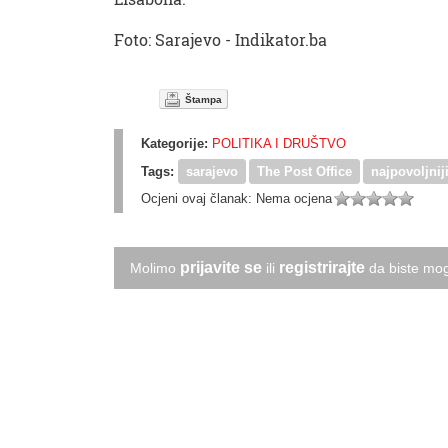
Foto: Sarajevo - Indikator.ba
Štampa
Kategorije:
POLITIKA I DRUŠTVO
Tags:
sarajevo
The Post Office
najpovoljnij
Ocjeni ovaj članak:
Nema ocjena
prijavite se
registrirajte
Molimo
ili
da biste mog