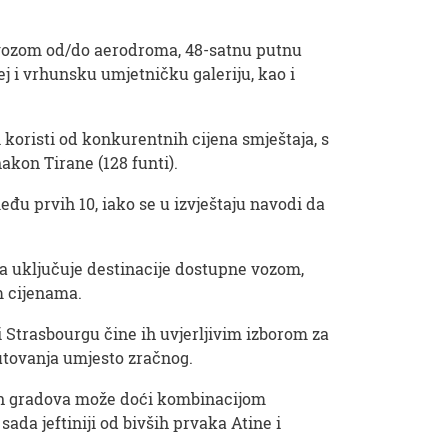
i vozom od/do aerodroma, 48-satnu putnu
j i vrhunsku umjetničku galeriju, kao i
i koristi od konkurentnih cijena smještaja, s
akon Tirane (128 funti).
među prvih 10, iako se u izvještaju navodi da
iza uključuje destinacije dostupne vozom,
m cijenama.
u i Strasbourgu čine ih uvjerljivim izborom za
putovanja umjesto zračnog.
ugih gradova može doći kombinacijom
sada jeftiniji od bivših prvaka Atine i