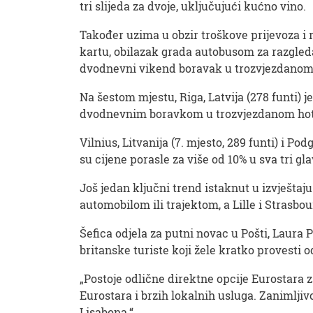
tri slijeda za dvoje, uključujući kućno vino.
Također uzima u obzir troškove prijevoza i
kartu, obilazak grada autobusom za razgleda
dvodnevni vikend boravak u trozvjezdanom 
Na šestom mjestu, Riga, Latvija (278 funti) j
dvodnevnim boravkom u trozvjezdanom hotelu 
Vilnius, Litvanija (7. mjesto, 289 funti) i P
su cijene porasle za više od 10% u sva tri gl
Još jedan ključni trend istaknut u izvješta
automobilom ili trajektom, a Lille i Strasbo
Šefica odjela za putni novac u Pošti, Laura P
britanske turiste koji žele kratko provesti
„Postoje odlične direktne opcije Eurostara 
Eurostara i brzih lokalnih usluga. Zanimljivo
Lisabona.“