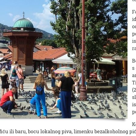
F
i
o
p
i
r
B
s
a
T
(
s
i
p
K
afiću ili baru, bocu lokalnog piva, limenku bezalkoholnog p