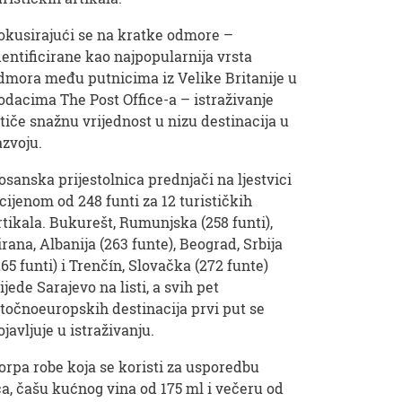
okusirajući se na kratke odmore –
dentificirane kao najpopularnija vrsta
dmora među putnicima iz Velike Britanije u
odacima The Post Office-a – istraživanje
stiče snažnu vrijednost u nizu destinacija u
azvoju.
osanska prijestolnica prednjači na ljestvici
 cijenom od 248 funti za 12 turističkih
rtikala. Bukurešt, Rumunjska (258 funti),
irana, Albanija (263 funte), Beograd, Srbija
265 funti) i Trenčín, Slovačka (272 funte)
lijede Sarajevo na listi, a svih pet
stočnoeuropskih destinacija prvi put se
ojavljuje u istraživanju.
orpa robe koja se koristi za usporedbu
ića, čašu kućnog vina od 175 ml i večeru od