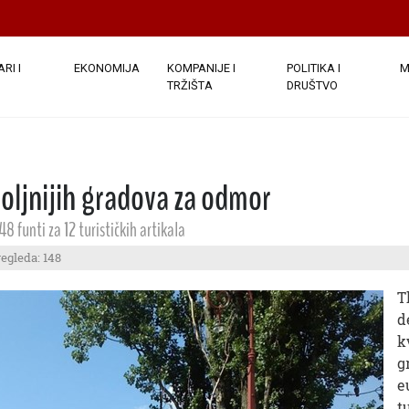
RI I
EKONOMIJA
KOMPANIJE I
POLITIKA I
M
TRŽIŠTA
DRUŠTVO
voljnijih gradova za odmor
48 funti za 12 turističkih artikala
regleda: 148
T
d
k
g
e
t