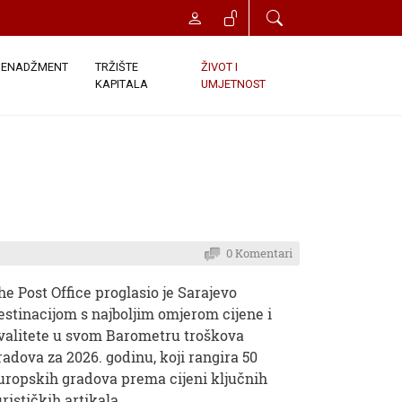
ENADŽMENT
TRŽIŠTE
ŽIVOT I
KAPITALA
UMJETNOST
0 Komentari
he Post Office proglasio je Sarajevo
estinacijom s najboljim omjerom cijene i
valitete u svom Barometru troškova
radova za 2026. godinu, koji rangira 50
uropskih gradova prema cijeni ključnih
urističkih artikala.