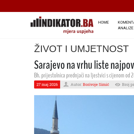
HOME
KOMENTA
ANALIZE
ŽIVOT I UMJETNOST
Sarajevo na vrhu liste najpo
Bh. prijestolnica prednjači na ljestvici s cijenom od 2
27 maj 2026
Autor:
Borivoje Simić
Broj p