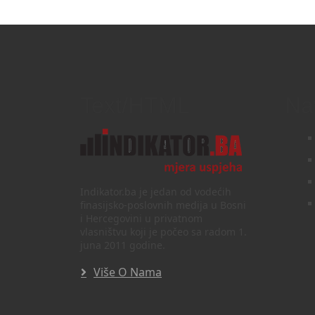
Text/HTML
Na
Indikator.ba je jedan od vodećih
finasijsko-poslovnih medija u Bosni
i Hercegovini u privatnom
vlasništvu koji je počeo sa radom 1.
juna 2011 godine.
Više O Nama