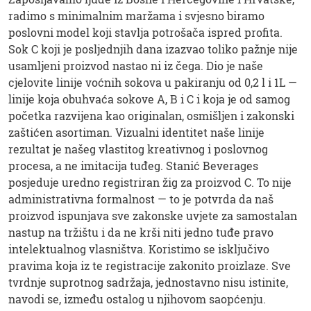
radimo s minimalnim maržama i svjesno biramo
poslovni model koji stavlja potrošača ispred profita.
Sok C koji je posljednjih dana izazvao toliko pažnje nije
usamljeni proizvod nastao ni iz čega. Dio je naše
cjelovite linije voćnih sokova u pakiranju od 0,2 l i 1L —
linije koja obuhvaća sokove A, B i C i koja je od samog
početka razvijena kao originalan, osmišljen i zakonski
zaštićen asortiman. Vizualni identitet naše linije
rezultat je našeg vlastitog kreativnog i poslovnog
procesa, a ne imitacija tuđeg. Stanić Beverages
posjeduje uredno registriran žig za proizvod C. To nije
administrativna formalnost — to je potvrda da naš
proizvod ispunjava sve zakonske uvjete za samostalan
nastup na tržištu i da ne krši niti jedno tuđe pravo
intelektualnog vlasništva. Koristimo se isključivo
pravima koja iz te registracije zakonito proizlaze. Sve
tvrdnje suprotnog sadržaja, jednostavno nisu istinite,
navodi se, između ostalog u njihovom saopćenju.