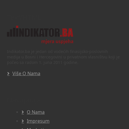
Text/HTML
Indikator.ba je jedan od vodećih finasijsko-poslovnih
medija u Bosni i Hercegovini u privatnom vlasništvu koji je
počeo sa radom 1. juna 2011 godine.
Više O Nama
Navigacija
O Nama
Impresum