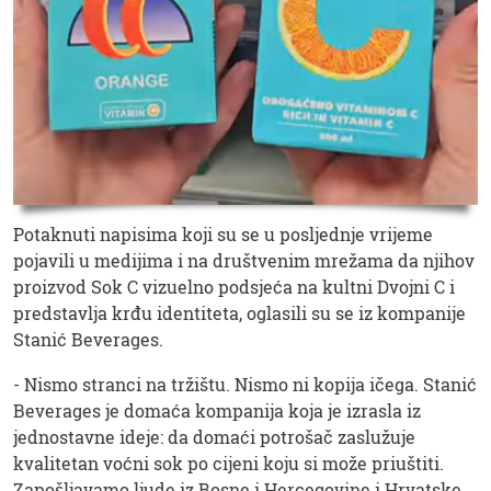
Potaknuti napisima koji su se u posljednje vrijeme
pojavili u medijima i na društvenim mrežama da njihov
proizvod Sok C vizuelno podsjeća na kultni Dvojni C i
predstavlja krđu identiteta, oglasili su se iz kompanije
Stanić Beverages.
- Nismo stranci na tržištu. Nismo ni kopija ičega. Stanić
Beverages je domaća kompanija koja je izrasla iz
jednostavne ideje: da domaći potrošač zaslužuje
kvalitetan voćni sok po cijeni koju si može priuštiti.
Zapošljavamo ljude iz Bosne i Hercegovine i Hrvatske,