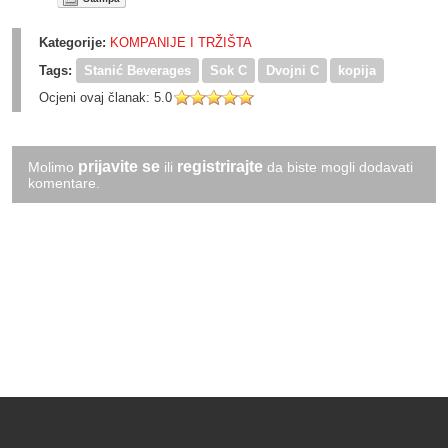
Kategorije:
KOMPANIJE I TRŽIŠTA
Tags:
Stanić Beverages
Sok C
Dvojni C
kopija
Ocjeni ovaj članak:
5.0
prijavite se
registrirajte
Molimo
ili
da biste mogli dodavati
komentare.