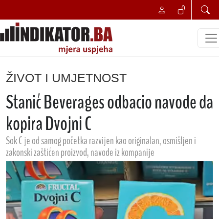
ŽIVOT I UMJETNOST
Stanić Beverages odbacio navode da
kopira Dvojni C
Sok C je od samog početka razvijen kao originalan, osmišljen i
zakonski zaštićen proizvod, navode iz kompanije