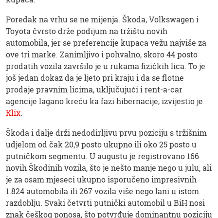
Poredak na vrhu se ne mijenja. Škoda, Volkswagen i
Toyota čvrsto drže podijum na tržištu novih
automobila, jer se preferencije kupaca vežu najviše za
ove tri marke. Zanimljivo i pohvalno, skoro 44 posto
prodatih vozila završilo je u rukama fizičkih lica. To je
još jedan dokaz da je ljeto pri kraju i da se flotne
prodaje pravnim licima, uključujući i rent-a-car
agencije lagano kreću ka fazi hibernacije, izvijestio je
Klix
.
Škoda i dalje drži nedodirljivu prvu poziciju s tržišnim
udjelom od čak 20,9 posto ukupno ili oko 25 posto u
putničkom segmentu. U augustu je registrovano 166
novih Škodinih vozila, što je nešto manje nego u julu, ali
je za osam mjeseci ukupno isporučeno impresivnih
1.824 automobila ili 267 vozila više nego lani u istom
razdoblju. Svaki četvrti putnički automobil u BiH nosi
znak češkog ponosa, što potvrđuje dominantnu poziciju