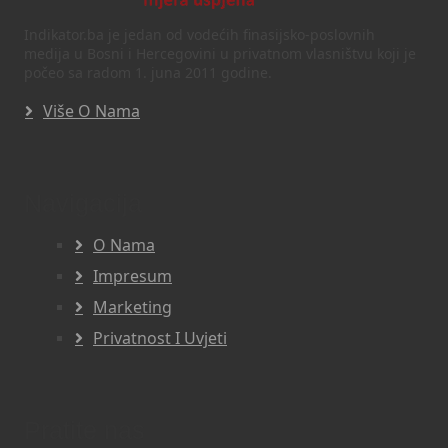
Indikator.ba je jedan od vodećih finasijsko-poslovnih
medija u Bosni i Hercegovini u privatnom vlasništvu koji je
počeo sa radom 1. juna 2011 godine.
Više O Nama
Navigacija
O Nama
Impresum
Marketing
Privatnost I Uvjeti
Pratite nas