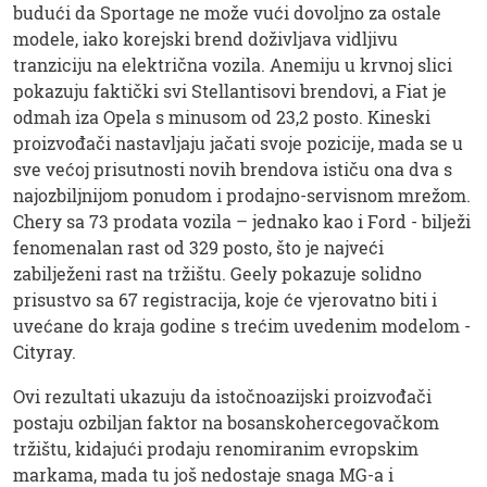
budući da Sportage ne može vući dovoljno za ostale
modele, iako korejski brend doživljava vidljivu
tranziciju na električna vozila. Anemiju u krvnoj slici
pokazuju faktički svi Stellantisovi brendovi, a Fiat je
odmah iza Opela s minusom od 23,2 posto. Kineski
proizvođači nastavljaju jačati svoje pozicije, mada se u
sve većoj prisutnosti novih brendova ističu ona dva s
najozbiljnijom ponudom i prodajno-servisnom mrežom.
Chery sa 73 prodata vozila – jednako kao i Ford - bilježi
fenomenalan rast od 329 posto, što je najveći
zabilježeni rast na tržištu. Geely pokazuje solidno
prisustvo sa 67 registracija, koje će vjerovatno biti i
uvećane do kraja godine s trećim uvedenim modelom -
Cityray.
Ovi rezultati ukazuju da istočnoazijski proizvođači
postaju ozbiljan faktor na bosanskohercegovačkom
tržištu, kidajući prodaju renomiranim evropskim
markama, mada tu još nedostaje snaga MG-a i