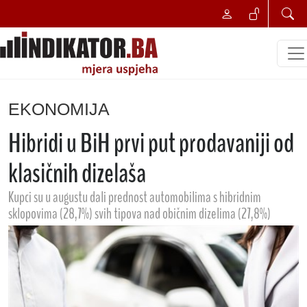
EKONOMIJA
Hibridi u BiH prvi put prodavaniji od
klasičnih dizelaša
Kupci su u augustu dali prednost automobilima s hibridnim
sklopovima (28,7%) svih tipova nad običnim dizelima (27,8%)