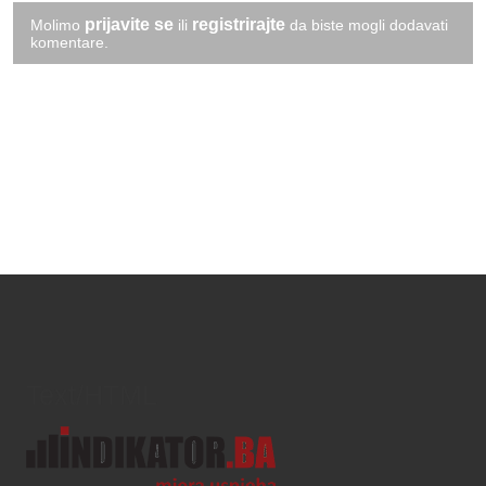
prijavite se
registrirajte
Molimo
ili
da biste mogli dodavati
komentare.
Text/HTML