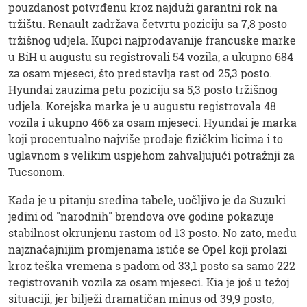
pouzdanost potvrđenu kroz najduži garantni rok na
tržištu. Renault zadržava četvrtu poziciju sa 7,8 posto
tržišnog udjela. Kupci najprodavanije francuske marke
u BiH u augustu su registrovali 54 vozila, a ukupno 684
za osam mjeseci, što predstavlja rast od 25,3 posto.
Hyundai zauzima petu poziciju sa 5,3 posto tržišnog
udjela. Korejska marka je u augustu registrovala 48
vozila i ukupno 466 za osam mjeseci. Hyundai je marka
koji procentualno najviše prodaje fizičkim licima i to
uglavnom s velikim uspjehom zahvaljujući potražnji za
Tucsonom.
Kada je u pitanju sredina tabele, uočljivo je da Suzuki
jedini od "narodnih" brendova ove godine pokazuje
stabilnost okrunjenu rastom od 13 posto. No zato, među
najznačajnijim promjenama ističe se Opel koji prolazi
kroz teška vremena s padom od 33,1 posto sa samo 222
registrovanih vozila za osam mjeseci. Kia je još u težoj
situaciji, jer bilježi dramatičan minus od 39,9 posto,