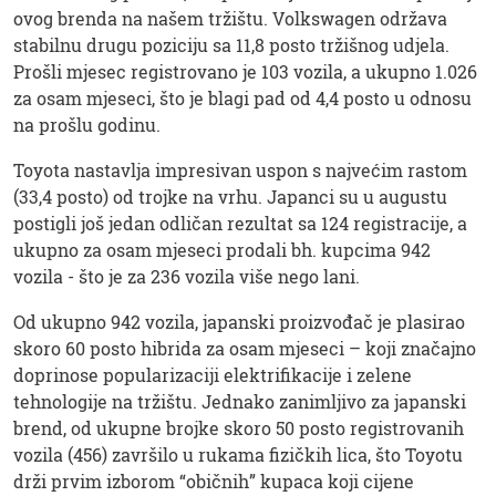
ovog brenda na našem tržištu. Volkswagen održava
stabilnu drugu poziciju sa 11,8 posto tržišnog udjela.
Prošli mjesec registrovano je 103 vozila, a ukupno 1.026
za osam mjeseci, što je blagi pad od 4,4 posto u odnosu
na prošlu godinu.
Toyota nastavlja impresivan uspon s najvećim rastom
(33,4 posto) od trojke na vrhu. Japanci su u augustu
postigli još jedan odličan rezultat sa 124 registracije, a
ukupno za osam mjeseci prodali bh. kupcima 942
vozila - što je za 236 vozila više nego lani.
Od ukupno 942 vozila, japanski proizvođač je plasirao
skoro 60 posto hibrida za osam mjeseci – koji značajno
doprinose popularizaciji elektrifikacije i zelene
tehnologije na tržištu. Jednako zanimljivo za japanski
brend, od ukupne brojke skoro 50 posto registrovanih
vozila (456) završilo u rukama fizičkih lica, što Toyotu
drži prvim izborom “običnih” kupaca koji cijene