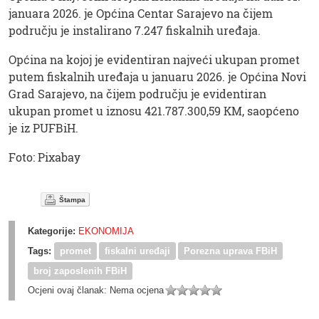
januara 2026. je Općina Centar Sarajevo na čijem
području je instalirano 7.247 fiskalnih uređaja.
Općina na kojoj je evidentiran najveći ukupan promet
putem fiskalnih uređaja u januaru 2026. je Općina Novi
Grad Sarajevo, na čijem području je evidentiran
ukupan promet u iznosu 421.787.300,59 KM, saopćeno
je iz PUFBiH.
Foto: Pixabay
Štampa
Kategorije:
EKONOMIJA
Tags:
promet
fiskalni uređaji
Porezna uprava FBiH
broj zaposlenih FBiH
Ocjeni ovaj članak:
Nema ocjena