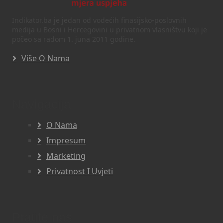
Indikator.ba je jedan od vodećih finasijsko-poslovnih
medija u Bosni i Hercegovini u privatnom vlasništvu koji je
počeo sa radom 1. juna 2011 godine.
Više O Nama
Navigacija
O Nama
Impresum
Marketing
Privatnost I Uvjeti
Pratite nas