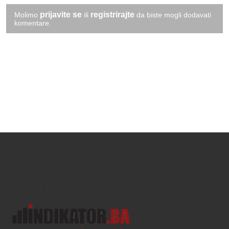
prijavite se
registrirajte
Molimo
ili
da biste mogli dodavati
komentare.
Text/HTML