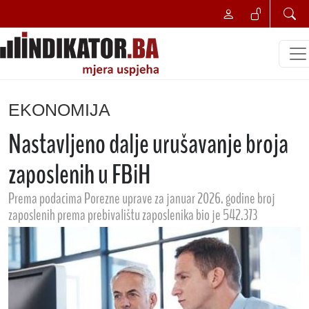
EKONOMIJA
Nastavljeno dalje urušavanje broja
zaposlenih u FBiH
Prema podacima Porezne uprave za januar 2026. godine broj
zaposlenih prema prebivalištu zaposlenika bio je 542.373