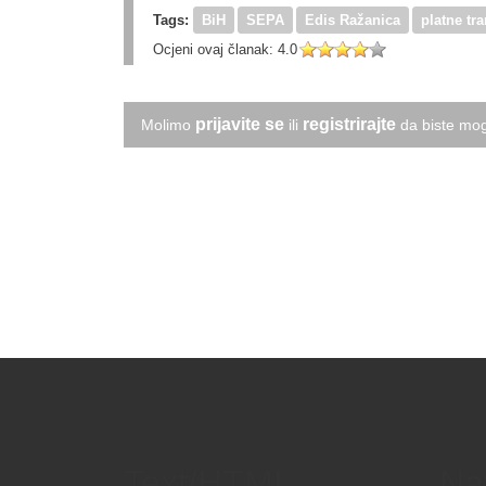
Tags:
BiH
SEPA
Edis Ražanica
platne tr
Ocjeni ovaj članak:
4.0
prijavite se
registrirajte
Molimo
ili
da biste mog
Text/HTML
Na