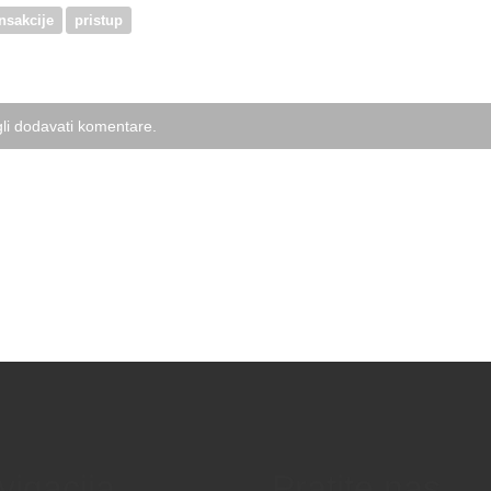
ansakcije
pristup
li dodavati komentare.
vigacija
Pratite nas