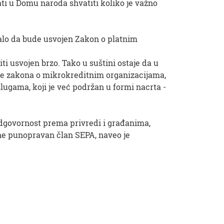
ti u Domu naroda shvatiti koliko je važno
talo da bude usvojen Zakon o platnim
ti usvojen brzo. Tako u suštini ostaje da u
ne zakona o mikrokreditnim organizacijama,
lugama, koji je već podržan u formi nacrta -
 odgovornost prema privredi i građanima,
ne punopravan član SEPA, naveo je