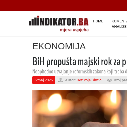
HOME
KOMENTA
ANALIZE
EKONOMIJA
BiH propušta majski rok za p
Neophodno usvajanje reformskih zakona koji treba d
6 maj 2026
Autor:
Borivoje Simić
Broj pr