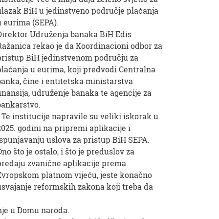
ulazak BiH u jedinstveno područje plaćanja
u eurima (SEPA).
Direktor Udruženja banaka BiH Edis
Ražanica rekao je da Koordinacioni odbor za
pristup BiH jedinstvenom području za
plaćanja u eurima, koji predvodi Centralna
banka, čine i entitetska ministarstva
finansija, udruženje banaka te agencije za
bankarstvo.
- Te institucije napravile su veliki iskorak u
2025. godini na pripremi aplikacije i
ispunjavanju uslova za pristup BiH SEPA.
Ono što je ostalo, i što je preduslov za
predaju zvanične aplikacije prema
Evropskom platnom vijeću, jeste konačno
usvajanje reformskih zakona koji treba da
nje u Domu naroda.