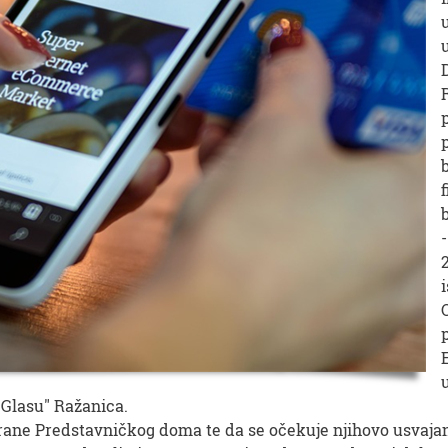
"Glasu" Ražanica.
trane Predstavničkog doma te da se očekuje njihovo usvaja