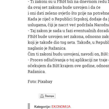
- Ti zakoni su u FBiH bili na dnevnom redu 
da ovaj set zakona bude usvojen i da će
i oni dati zeleno svjetlo što prije na potreb
Kada je riječ o Republici Srpskoj, dodaje d
uslugama, čiji je nacrt već podržala Narodn
- Taj zakon je sada u fazi eventualnih dorad
FBiH bude usvojen set zakona, odnosno zak
koji je takođe dio tog seta. Takođe, u Repub
naglasio je Ražanica.
Čim ti zakoni budu usvojeni, navodi on, BiH
- Proces odlučivanja o toj aplikaciji ne tr
očekujem da BiH krajem ove godine, odnosn
Ražanica.
Foto: Pixabay
Štampa
Kategorije:
EKONOMIJA