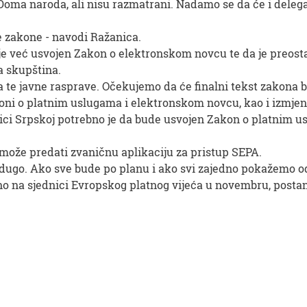
Doma naroda, ali nisu razmatrani. Nadamo se da će i delega
ne zakone - navodi Ražanica.
a je već usvojen Zakon o elektronskom novcu te da je preos
a skupština.
a te javne rasprave. Očekujemo da će finalni tekst zakona bi
oni o platnim uslugama i elektronskom novcu, kao i izmje
lici Srpskoj potrebno je da bude usvojen Zakon o platnim us
 može predati zvaničnu aplikaciju za pristup SEPA.
aje dugo. Ako sve bude po planu i ako svi zajedno pokažemo
o na sjednici Evropskog platnog vijeća u novembru, posta