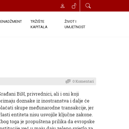
ENADŽMENT
TRŽIŠTE
ŽIVOT I
KAPITALA
UMJETNOST
0 Komentari
Građani BiH, privrednici, ali i oni koji
primaju doznake iz inostranstva i dalje će
plaćati skupe međunarodne transakcije, jer
vlasti entiteta nisu usvojile ključne zakone.
Zbog toga je propuštena prilika da evropske
institucije već u maju daju zeleno svjetlo za