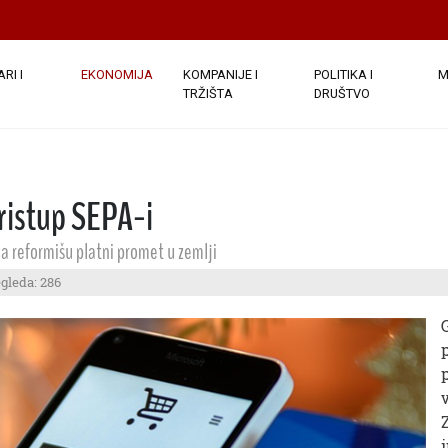
RI I
EKONOMIJA
KOMPANIJE I
POLITIKA I
M
TRŽIŠTA
DRUŠTVO
ristup SEPA-i
a reformišu platni promet u zemlji
egleda: 286