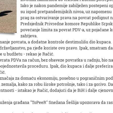
Iako je nakon pandemije zabilježen postepeni opo
su ispod pretpandemijskih nivoa, uz napomenu 
prag za ostvarivanje prava na povrat podignut 
Predsjednik Privredne komore Republike Srpske 
povećanje limita za povrat PDV-a, uz pojačane k
zahtjeva.
e manje povrata, a dodatne kontrole destimulišu dio kupaca.
državljanstvo, pa rjeđe koriste ovo pravo. Ipak, smatram da
je u budžetu - rekao je Račić.
vrata PDVa na račun, bez obaveze povratka u radnju, bio n
 pojednostavila proceduru. Ipak, dio kupaca i dalje preferir
ić.
g značaja za domaću ekonomiju, posebno u pograničnim pod
zemalja, kako za robu široke potrošnje, tako i za gorivo. D
tnosti - istakao je Račić, dodajući da je BiH i dalje cjenov
ruženja građana "ToPeeR" Snežana Šešlija upozorava da ras