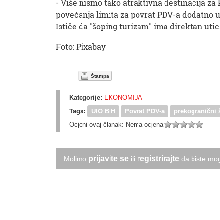
- Više nismo tako atraktivna destinacija za 
povećanja limita za povrat PDV-a dodatno uti
Ističe da "šoping turizam" ima direktan utic
Foto: Pixabay
Štampa
Kategorije:
EKONOMIJA
Tags:
UIO BiH
Povrat PDV-a
prekogranični 
Ocjeni ovaj članak:
Nema ocjena
prijavite se
registrirajte
Molimo
ili
da biste mog