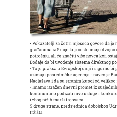
- Pokazatelji za četiri mjeseca govore da j
građanima iz Srbije koji često imaju dvojno 
potrošnju, ali će značiti više novca koji osta
Dodaje da bi uvođenje sistema direktnog po
- To je praksa u Evropskoj uniji i sigurno bi
uzimaju posredničke agencije - naveo je Rač
Naglašava i da su stranim kupci od veliko
- Imamo izražen dnevni promet iz susjednih 
kontinuirano podizati nivo usluge i konkuren
i zbog nižih marži trgovaca.
S druge strane, predsjednica dobojskog Ud
tržišta.