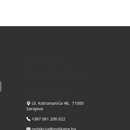
Kontakt
Kontaktirajte nas
INDIKATOR d.o.o.
Ul. Kotromanića 48, 71000
Sarajevo
+387 061 206 022
redakcija@indikator.ba