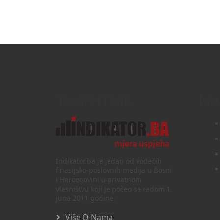
Text/HTML
Na
Indikator.ba je jedan od vodećih
finasijsko-poslovnih medija u Bosni
i Hercegovini u privatnom
vlasništvu koji je počeo sa radom 1.
juna 2011 godine.
Više O Nama