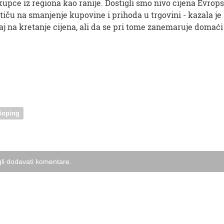
kupce iz regiona kao ranije. Dostigli smo nivo cijena Evrops
ču na smanjenje kupovine i prihoda u trgovini - kazala je Š
aj na kretanje cijena, ali da se pri tome zanemaruje domaći
šoping
li dodavati komentare.