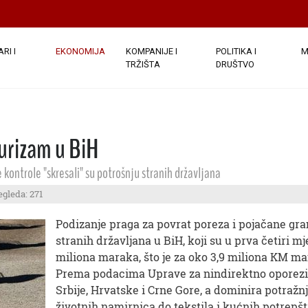
RI I
EKONOMIJA
KOMPANIJE I
POLITIKA I
M
TRŽIŠTA
DRUŠTVO
urizam u BiH
kontrole "skresali" su potrošnju stranih državljana
egleda: 271
Podizanje praga za povrat poreza i pojačane gra
stranih državljana u BiH, koji su u prva četiri m
miliona maraka, što je za oko 3,9 miliona KM man
Prema podacima Uprave za nindirektno oporeziva
Srbije, Hrvatske i Crne Gore, a dominira potražn
životnih namirnica do tekstila i kućnih potrepšt