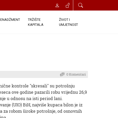
ENADŽMENT
TRŽIŠTE
ŽIVOT I
KAPITALA
UMJETNOST
0 Komentari
nične kontrole "skresali" su potrošnju
jeseca ove godine pazarili robu vrijednu 26,9
je u odnosu na isti period lani.
nje (UIO) BiH, najviše kupaca bilon je iz
ja za robom široke potrošnje, od osnovnih
ina.