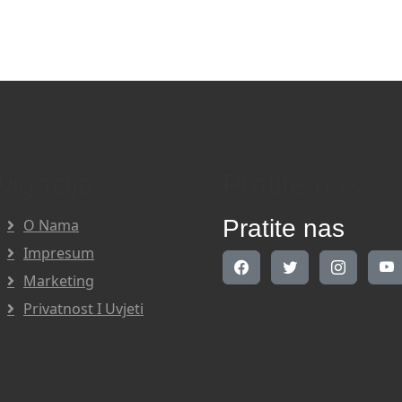
vigacija
Pratite nas
Pratite nas
O Nama
Impresum
Marketing
Privatnost I Uvjeti