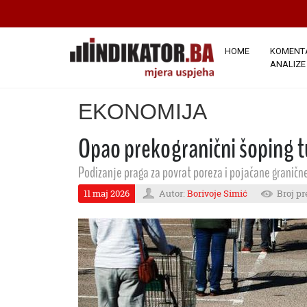
HOME
KOMENTA
ANALIZE
EKONOMIJA
Opao prekogranični šoping t
Podizanje praga za povrat poreza i pojačane granične 
11 maj 2026
Autor:
Borivoje Simić
Broj pr