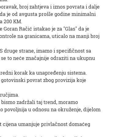
ravak, broj zahtjeva i iznos povrata i dalje
da je od avgusta prošle godine minimalni
na 200 KM.
Goran Račić istakao je za "Glas" da je
ontrole na granicama, uticalo na manji broj
 S druge strane, imamo i specifičnost sa
 se to neće značajnije odraziti na ukupnu
aredni korak ka unapređenju sistema.
a gotovinski povrat zbog provizija koje
ručjima.
a bismo zadržali taj trend, moramo
no povoljnija u odnosu na okruženje, dijelom
t cijena umanjuje privlačnost domaćeg