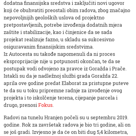
dodatna finansijska sredstva i zaključiti novi ugovor
koji će obuhvatiti preostali obim radova, zbog značajno
nepovoljnijih geoloških uslova od projektno
pretpostavljenih, potrebe izvođenja dodatnih mjera
zaštite i stabilizacije, kao i činjenice da se sada
projekat realizuje fazno, u skladu sa sukcesivno
osiguravanim finansijskim sredstvima.
Iz Autocesta su takođe napomenuli da ni proces
eksproprijacije nije u potpunosti okončan, te da se
postupak vodi odvojeno za pravce iz Goražda i Prače.
Istakli su da je nadležnoj službi grada Goražda 22.
aprila ove godine predat Elaborat za pristupne puteve
te da su u toku pripremne radnje za izvođenje ovog
projekta i to iskolčenje terena, cijepanje parcela i
drugo, prenosi
Fokus
.
Radovi na tunelu Hranjen počeli su u septembru 2019.
godine. Rok za završetak radova je bio tri godine, ali on
se još gradi. Izvjesno je da će on biti dug 5,4 kilometra,