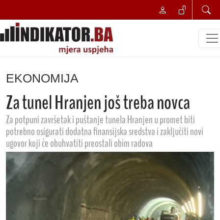
EKONOMIJA
Za tunel Hranjen još treba novca
Za potpuni završetak i puštanje tunela Hranjen u promet biti
potrebno osigurati dodatna finansijska sredstva i zaključiti novi
ugovor koji će obuhvatiti preostali obim radova