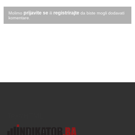
prijavite se
registrirajte
Molimo
ili
da biste mogli dodavati
komentare.
Text/HTML