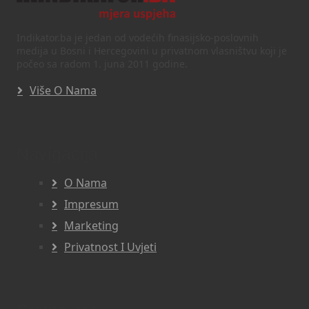
Indikator.ba je jedan od vodećih finasijsko-poslovnih
medija u Bosni i Hercegovini u privatnom vlasništvu koji je
počeo sa radom 1. juna 2011 godine.
Više O Nama
Navigacija
O Nama
Impresum
Marketing
Privatnost I Uvjeti