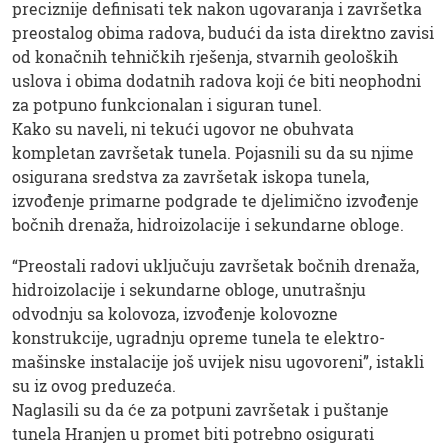
preciznije definisati tek nakon ugovaranja i završetka
preostalog obima radova, budući da ista direktno zavisi
od konačnih tehničkih rješenja, stvarnih geoloških
uslova i obima dodatnih radova koji će biti neophodni
za potpuno funkcionalan i siguran tunel.
Kako su naveli, ni tekući ugovor ne obuhvata
kompletan završetak tunela. Pojasnili su da su njime
osigurana sredstva za završetak iskopa tunela,
izvođenje primarne podgrade te djelimično izvođenje
bočnih drenaža, hidroizolacije i sekundarne obloge.
“Preostali radovi uključuju završetak bočnih drenaža,
hidroizolacije i sekundarne obloge, unutrašnju
odvodnju sa kolovoza, izvođenje kolovozne
konstrukcije, ugradnju opreme tunela te elektro-
mašinske instalacije još uvijek nisu ugovoreni”, istakli
su iz ovog preduzeća.
Naglasili su da će za potpuni završetak i puštanje
tunela Hranjen u promet biti potrebno osigurati