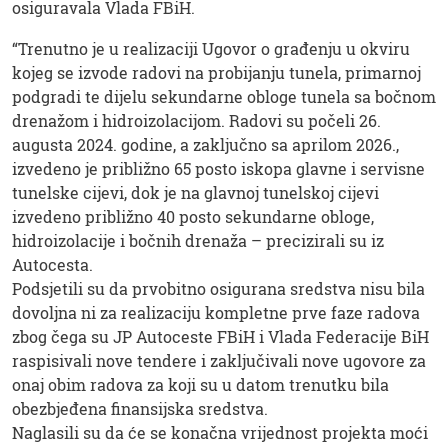
osiguravala Vlada FBiH.
“Trenutno je u realizaciji Ugovor o građenju u okviru
kojeg se izvode radovi na probijanju tunela, primarnoj
podgradi te dijelu sekundarne obloge tunela sa bočnom
drenažom i hidroizolacijom. Radovi su počeli 26.
augusta 2024. godine, a zaključno sa aprilom 2026.,
izvedeno je približno 65 posto iskopa glavne i servisne
tunelske cijevi, dok je na glavnoj tunelskoj cijevi
izvedeno približno 40 posto sekundarne obloge,
hidroizolacije i bočnih drenaža – precizirali su iz
Autocesta.
Podsjetili su da prvobitno osigurana sredstva nisu bila
dovoljna ni za realizaciju kompletne prve faze radova
zbog čega su JP Autoceste FBiH i Vlada Federacije BiH
raspisivali nove tendere i zaključivali nove ugovore za
onaj obim radova za koji su u datom trenutku bila
obezbjeđena finansijska sredstva.
Naglasili su da će se konačna vrijednost projekta moći