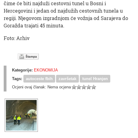
čime će biti najduži cestovni tunel u Bosni i
Hercegovini i jedan od najdužih cestovnih tunela u
regiji. Njegovom izgradnjom će vožnja od Sarajeva do
Goražda trajati 45 minuta.
Foto: Arhiv
Štampa
Kategorije:
EKONOMIJA
Tags:
autoceste fbih
završetak
tunel Hranjen
Ocjeni ovaj članak:
Nema ocjena