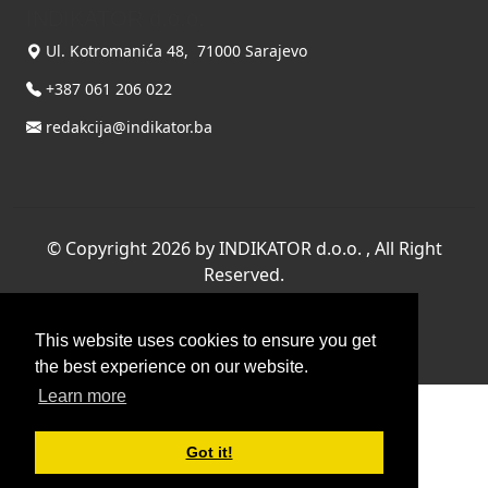
INDIKATOR d.o.o.
Ul. Kotromanića 48, 71000 Sarajevo
+387 061 206 022
redakcija@indikator.ba
©
Copyright 2026 by INDIKATOR d.o.o.
, All Right
Reserved.
Terms Of Use
|
Privacy Statement
This website uses cookies to ensure you get
Powered by THYME SYSTEMS doo
the best experience on our website.
Learn more
Got it!