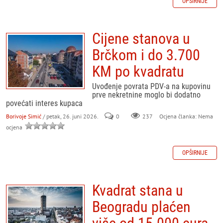
OPŠIRNIJE
Cijene stanova u
Brčkom i do 3.700
KM po kvadratu
Uvođenje povrata PDV-a na kupovinu
prve nekretnine moglo bi dodatno
povećati interes kupaca
Borivoje Simić
/ petak, 26. juni 2026.
0
237
Ocjena članka: Nema
ocjena
OPŠIRNIJE
Kvadrat stana u
Beogradu plaćen