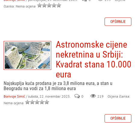
članka: Nema ocjena
OPŠIRNIJE
Astronomske cijene
nekretnina u Srbiji:
Kvadrat stana 10.000
eura
Najskuplja kuća prodana je za 3,8 miliona eura, a stan u
Beogradu na vodi za 1,8 miliona eura
Borivoje Simić
/ subota, 22. novembar 2025.
0
219
Ocjena članka:
Nema ocjena
OPŠIRNIJE