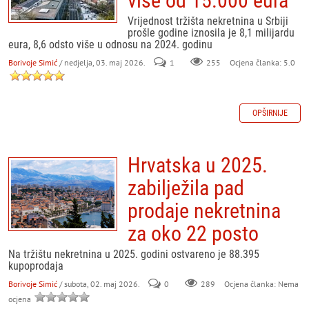
više od 15.000 eura
Vrijednost tržišta nekretnina u Srbiji
prošle godine iznosila je 8,1 milijardu
eura, 8,6 odsto više u odnosu na 2024. godinu
Borivoje Simić
/ nedjelja, 03. maj 2026.
1
255
Ocjena članka: 5.0
OPŠIRNIJE
Hrvatska u 2025.
zabilježila pad
prodaje nekretnina
za oko 22 posto
Na tržištu nekretnina u 2025. godini ostvareno je 88.395
kupoprodaja
Borivoje Simić
/ subota, 02. maj 2026.
0
289
Ocjena članka: Nema
ocjena