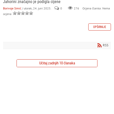
Jahorini značajno je podigla cijene
Borivoje Simić
/ utorak, 24. juni 2025.
0
276
Ocjena članka: Nema
ocjena
OPŠIRNIJE
RSS
Učitaj zadnjih 10 članaka