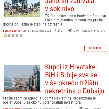
Jahorini zadržala
visok nivo
Tržište nekretnina u Istočnom Sarajevu
i okolnim planinskim centrima prošle
godine obilježila je stabilna potražnja
Borivoje Simić
/ utorak, 13. januar 2026.
0
250
Ocjena članka: 1.0
OPŠIRNIJE
Kupci iz Hrvatske,
BiH i Srbije sve se
više okreću tržištu
nekretnina u Dubaiju
Prošle sedmice agencija Dogma Nekretnine, organizirala je
posjet Dubaiju za oko 40 potencijalnih investitora
Borivoje Simić
/ ponedjeljak, 15. decembar 2025.
0
299
Ocjena