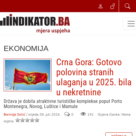
EKONOMIJA
Crna Gora: Gotovo
polovina stranih
ulaganja u 2025. bila
u nekretnine
Država je dobila atraktivne turističke komplekse poput Porto
Montenegra, Novog, Luštice i Mamule
Borivoje Simić
/ srijeda, 08. juli 2026.
0
191
Ocjena članka: Nema
ocjena