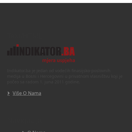
Text/HTML
Indikator.ba je jedan od vodećih finasijsko-poslovnih
medija u Bosni i Hercegovini u privatnom vlasništvu koji je
počeo sa radom 1. juna 2011 godine.
Više O Nama
Navigacija