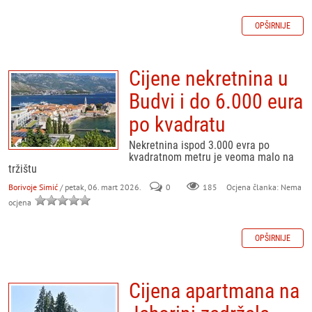
OPŠIRNIJE
Cijene nekretnina u
Budvi i do 6.000 eura
po kvadratu
Nekretnina ispod 3.000 evra po
kvadratnom metru je veoma malo na
tržištu
Borivoje Simić
/ petak, 06. mart 2026.
0
185
Ocjena članka: Nema
ocjena
OPŠIRNIJE
Cijena apartmana na