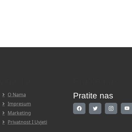
vigacija
Pratite nas
Pratite nas
O Nama
Impresum
Marketing
Privatnost I Uvjeti