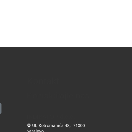
Kontakt
Kontaktirajte nas
INDIKATOR d.o.o.
Ul. Kotromanića 48, 71000
Sarajevo