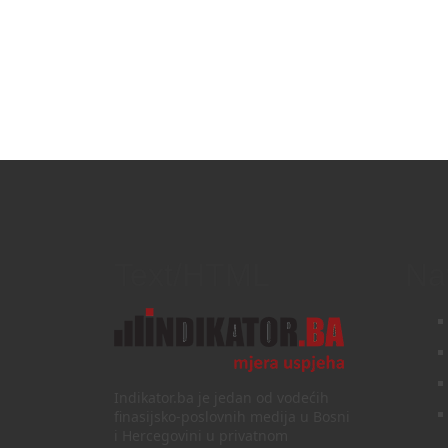
Text/HTML
Na
Indikator.ba je jedan od vodećih
finasijsko-poslovnih medija u Bosni
i Hercegovini u privatnom