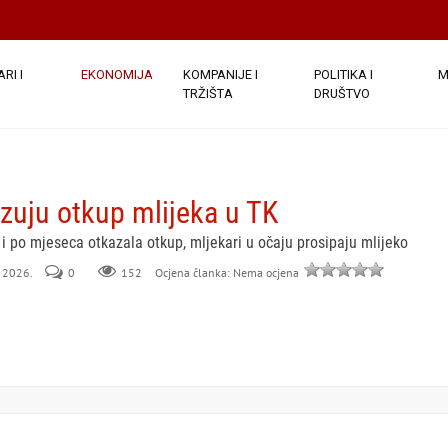
RI I
EKONOMIJA
KOMPANIJE I
POLITIKA I
M
TRŽIŠTA
DRUŠTVO
zuju otkup mlijeka u TK
 i po mjeseca otkazala otkup, mljekari u očaju prosipaju mlijeko
l 2026.
0
152
Ocjena članka: Nema ocjena