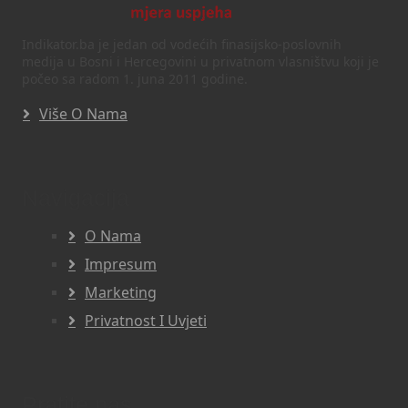
Indikator.ba je jedan od vodećih finasijsko-poslovnih
medija u Bosni i Hercegovini u privatnom vlasništvu koji je
počeo sa radom 1. juna 2011 godine.
Više O Nama
Navigacija
O Nama
Impresum
Marketing
Privatnost I Uvjeti
Pratite nas