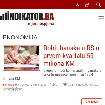
EKONOMIJA
Dobit banaka u RS u
prvom kvartalu 59
miliona KM
Ukupni prihodi komercijalnih banaka u
prva tri mjeseca iznosili su 180,4
miliona KM
Borivoje Simić
/ srijeda, 28. maj 2025.
0
302
Ocjena članka: 1.0
OPŠIRNIJE