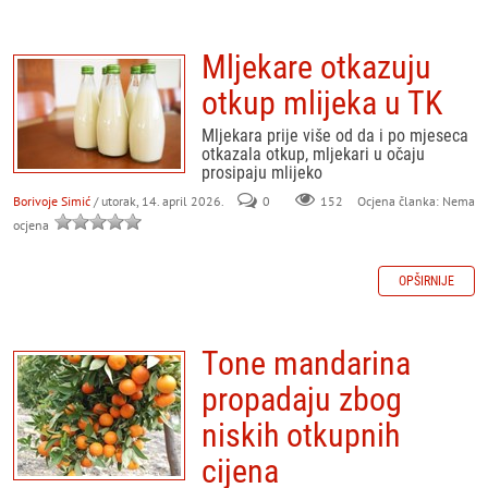
Mljekare otkazuju
otkup mlijeka u TK
Mljekara prije više od da i po mjeseca
otkazala otkup, mljekari u očaju
prosipaju mlijeko
Borivoje Simić
/ utorak, 14. april 2026.
0
152
Ocjena članka: Nema
ocjena
OPŠIRNIJE
Tone mandarina
propadaju zbog
niskih otkupnih
cijena