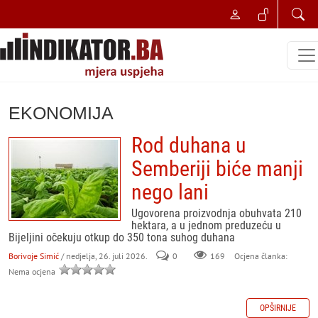
EKONOMIJA
Rod duhana u
Semberiji biće manji
nego lani
Ugovorena proizvodnja obuhvata 210
hektara, a u jednom preduzeću u
Bijeljini očekuju otkup do 350 tona suhog duhana
Borivoje Simić
/ nedjelja, 26. juli 2026.
0
169
Ocjena članka:
Nema ocjena
OPŠIRNIJE