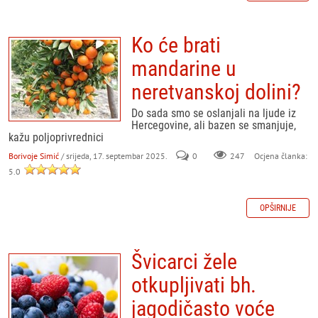
Ko će brati
mandarine u
neretvanskoj dolini?
Do sada smo se oslanjali na ljude iz
Hercegovine, ali bazen se smanjuje,
kažu poljoprivrednici
Borivoje Simić
/ srijeda, 17. septembar 2025.
0
247
Ocjena članka:
5.0
OPŠIRNIJE
Švicarci žele
otkupljivati bh.
jagodičasto voće