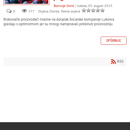
Borivoje Simić
/ subota, 05. august 2023.
0
377
Ocjena članka: Nema ocjena
Bratunački proizvođači maline na dolazak švicarske kompanije Lukowa
gledaju s optimizmom jer su mnogi namjeravali prekinuti proizvodnju
OPŠIRNIJE
RSS