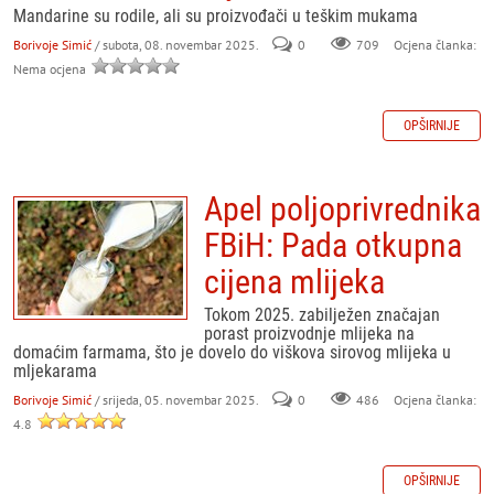
Mandarine su rodile, ali su proizvođači u teškim mukama
Borivoje Simić
/ subota, 08. novembar 2025.
0
709
Ocjena članka:
Nema ocjena
OPŠIRNIJE
Apel poljoprivrednika
FBiH: Pada otkupna
cijena mlijeka
Tokom 2025. zabilježen značajan
porast proizvodnje mlijeka na
domaćim farmama, što je dovelo do viškova sirovog mlijeka u
mljekarama
Borivoje Simić
/ srijeda, 05. novembar 2025.
0
486
Ocjena članka:
4.8
OPŠIRNIJE