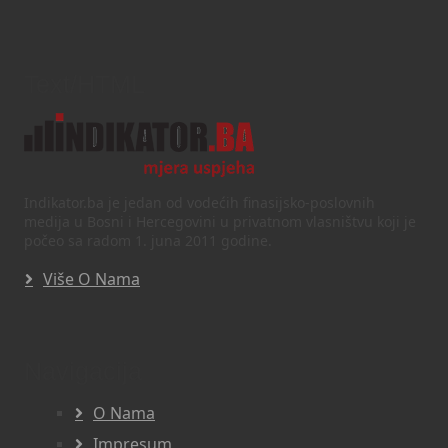
Text/HTML
Indikator.ba je jedan od vodećih finasijsko-poslovnih
medija u Bosni i Hercegovini u privatnom vlasništvu koji je
počeo sa radom 1. juna 2011 godine.
Više O Nama
Navigacija
O Nama
Impresum