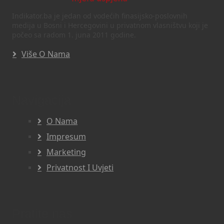
Indikator.ba je jedan od vodećih finasijsko-poslovnih
medija u Bosni i Hercegovini u privatnom vlasništvu koji je
počeo sa radom 1. juna 2011 godine.
Više O Nama
Navigacija
O Nama
Impresum
Marketing
Privatnost I Uvjeti
Pratite nas