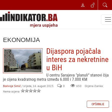
EKONOMIJA
Dijaspora pojačala
interes za nekretnine
u BiH
U centru Sarajeva "planuli“ stanovi čija
je cijena kvadratnog metra između 6.000 i 7.000 KM
Borivoje Simić
/ srijeda, 16. august 2023.
0
650
Ocjena članka:
Nema ocjena
OPŠIRNIJE