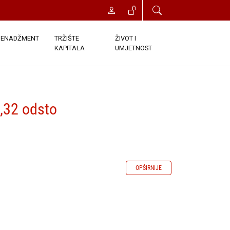
ENADŽMENT
TRŽIŠTE
ŽIVOT I
KAPITALA
UMJETNOST
4,32 odsto
OPŠIRNIJE