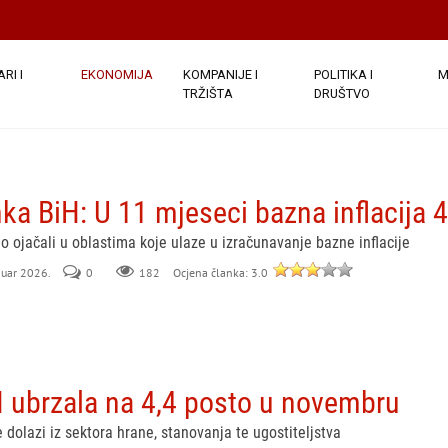
RI I
EKONOMIJA
KOMPANIJE I
POLITIKA I
M
TRŽIŠTA
DRUŠTVO
ka BiH: U 11 mjeseci bazna inflacija 
tno ojačali u oblastima koje ulaze u izračunavanje bazne inflacije
anuar 2026.
0
182
Ocjena članka: 3.0
iH ubrzala na 4,4 posto u novembru
je dolazi iz sektora hrane, stanovanja te ugostiteljstva