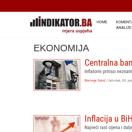
HOME
KOMENTA
ANALIZE
EKONOMIJA
Centralna ban
Inflatorni pritisci nezna
Borivoje Simić
/ četvrtak, 08. j
Inflacija u B
Najveći rast cijena i dal