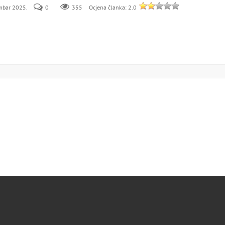
embar 2025.
0
355
Ocjena članka: 2.0