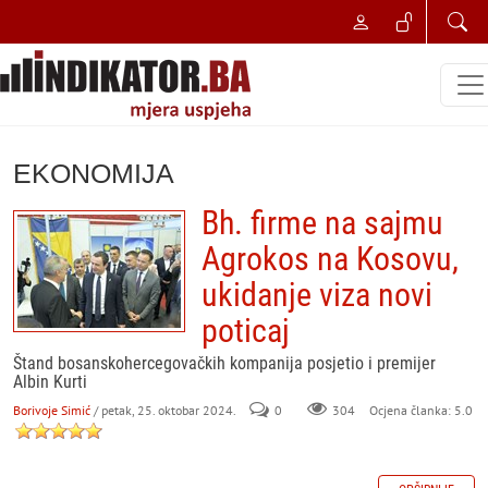
EKONOMIJA
Bh. firme na sajmu
Agrokos na Kosovu,
ukidanje viza novi
poticaj
Štand bosanskohercegovačkih kompanija posjetio i premijer
Albin Kurti
Borivoje Simić
/ petak, 25. oktobar 2024.
0
304
Ocjena članka: 5.0