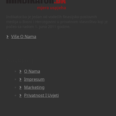
Indikator.ba je jedan od vodećih finasijsko-poslovnih
medija u Bosni i Hercegovini u privatnom vlasništvu koji je
počeo sa radom 1. juna 2011 godine.
Više O Nama
Navigacija
O Nama
Impresum
Marketing
Privatnost I Uvjeti