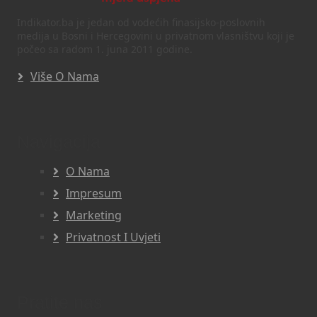
Indikator.ba je jedan od vodećih finasijsko-poslovnih
medija u Bosni i Hercegovini u privatnom vlasništvu koji je
počeo sa radom 1. juna 2011 godine.
Više O Nama
Navigacija
O Nama
Impresum
Marketing
Privatnost I Uvjeti
Pratite nas