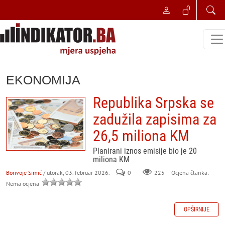
EKONOMIJA
Republika Srpska se
zadužila zapisima za
26,5 miliona KM
Planirani iznos emisije bio je 20
miliona KM
Borivoje Simić
/ utorak, 03. februar 2026.
0
225
Ocjena članka:
Nema ocjena
OPŠIRNIJE