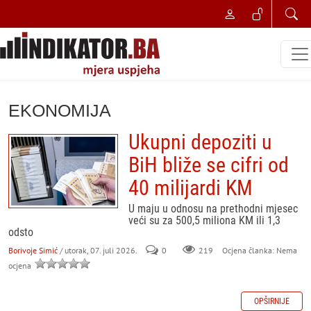
EKONOMIJA
Ukupni depoziti u
BiH bliže se cifri od
40 milijardi KM
U maju u odnosu na prethodni mjesec
veći su za 500,5 miliona KM ili 1,3
odsto
Borivoje Simić
/ utorak, 07. juli 2026.
0
219
Ocjena članka: Nema
ocjena
OPŠIRNIJE