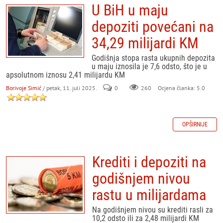
U BiH u maju
depoziti povećani na
34,29 milijardi KM
Godišnja stopa rasta ukupnih depozita
u maju iznosila je 7,6 odsto, što je u
apsolutnom iznosu 2,41 milijardu KM
Borivoje Simić
/ petak, 11. juli 2025.
0
260
Ocjena članka: 5.0
OPŠIRNIJE
Krediti i depoziti na
godišnjem nivou
rastu u milijardama
Na godišnjem nivou su krediti rasli za
10,2 odsto ili za 2,48 milijardi KM