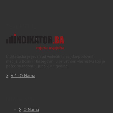
Text/HTML
Indikator.ba je jedan od vodećih finasijsko-poslovnih
medija u Bosni i Hercegovini u privatnom vlasništvu koji je
počeo sa radom 1. juna 2011 godine.
Više O Nama
Navigacija
O Nama