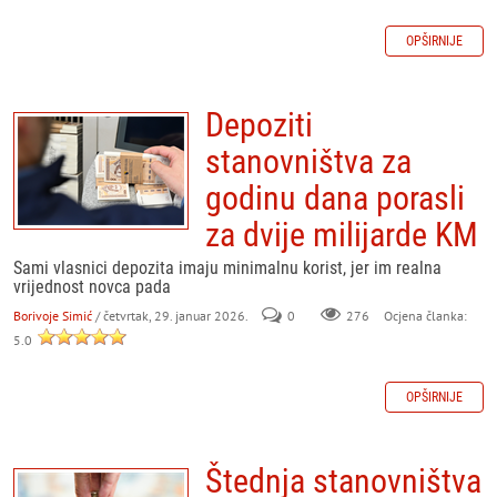
OPŠIRNIJE
Depoziti
stanovništva za
godinu dana porasli
za dvije milijarde KM
Sami vlasnici depozita imaju minimalnu korist, jer im realna
vrijednost novca pada
Borivoje Simić
/ četvrtak, 29. januar 2026.
0
276
Ocjena članka:
5.0
OPŠIRNIJE
Štednja stanovništva