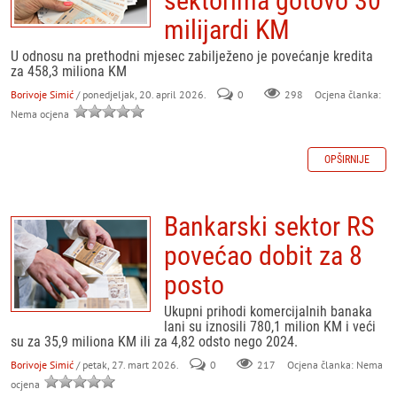
sektorima gotovo 30
milijardi KM
U odnosu na prethodni mjesec zabilježeno je povećanje kredita
za 458,3 miliona KM
Borivoje Simić
/ ponedjeljak, 20. april 2026.
0
298
Ocjena članka:
Nema ocjena
OPŠIRNIJE
Bankarski sektor RS
povećao dobit za 8
posto
Ukupni prihodi komercijalnih banaka
lani su iznosili 780,1 milion KM i veći
su za 35,9 miliona KM ili za 4,82 odsto nego 2024.
Borivoje Simić
/ petak, 27. mart 2026.
0
217
Ocjena članka: Nema
ocjena