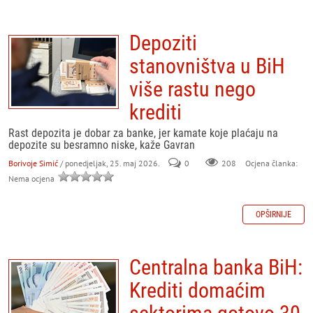
Depoziti
stanovništva u BiH
više rastu nego
krediti
Rast depozita je dobar za banke, jer kamate koje plaćaju na
depozite su besramno niske, kaže Gavran
Borivoje Simić
/ ponedjeljak, 25. maj 2026.
0
208
Ocjena članka:
Nema ocjena
OPŠIRNIJE
Centralna banka BiH:
Krediti domaćim