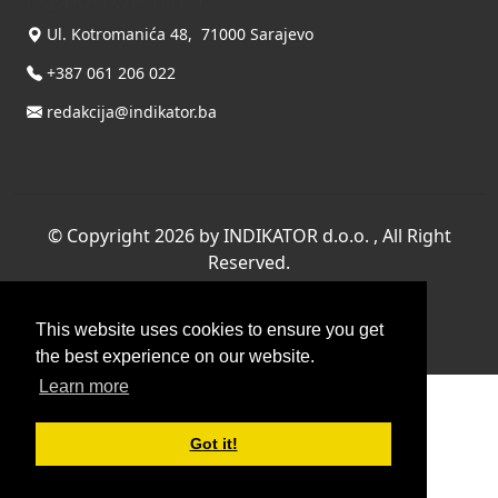
INDIKATOR d.o.o.
Ul. Kotromanića 48, 71000 Sarajevo
+387 061 206 022
redakcija@indikator.ba
©
Copyright 2026 by INDIKATOR d.o.o.
, All Right
Reserved.
Terms Of Use
|
Privacy Statement
This website uses cookies to ensure you get
Powered by THYME SYSTEMS doo
the best experience on our website.
Learn more
Got it!