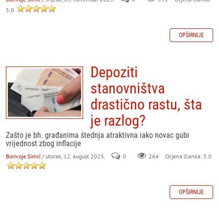
5.0
OPŠIRNIJE
Depoziti
stanovništva
drastično rastu, šta
je razlog?
Zašto je bh. građanima štednja atraktivna iako novac gubi
vrijednost zbog inflacije
Borivoje Simić
/ utorak, 12. august 2025.
0
264
Ocjena članka: 5.0
OPŠIRNIJE