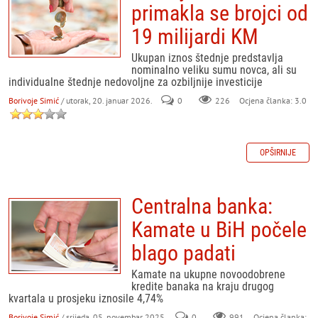
primakla se brojci od
19 milijardi KM
Ukupan iznos štednje predstavlja
nominalno veliku sumu novca, ali su
individualne štednje nedovoljne za ozbiljnije investicije
Borivoje Simić
/ utorak, 20. januar 2026.
0
226
Ocjena članka: 3.0
OPŠIRNIJE
Centralna banka:
Kamate u BiH počele
blago padati
Kamate na ukupne novoodobrene
kredite banaka na kraju drugog
kvartala u prosjeku iznosile 4,74%
Borivoje Simić
/ srijeda, 05. novembar 2025.
0
991
Ocjena članka: