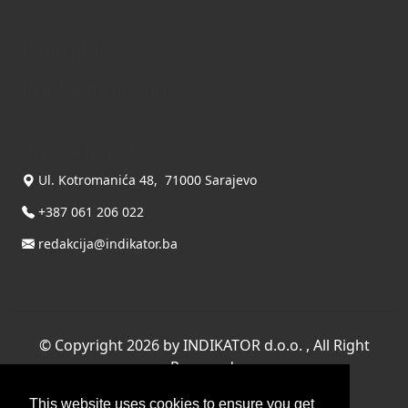
Kontakt
Kontaktirajte nas
INDIKATOR d.o.o.
Ul. Kotromanića 48, 71000 Sarajevo
+387 061 206 022
redakcija@indikator.ba
©
Copyright 2026 by INDIKATOR d.o.o.
, All Right
Reserved.
Terms Of Use
|
Privacy Statement
This website uses cookies to ensure you get