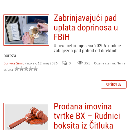
Zabrinjavajući pad
uplata doprinosa u
FBiH
U prva četiri mjeseca 20206. godine
zabilježen pad prihod od direktnih
poreza
Borivoje Simić
/ utorak, 12. maj 2026.
0
351
Ocjena članka: Nema
ocjena
OPŠIRNIJE
Prodana imovina
tvrtke BX – Rudnici
boksita iz Čitluka