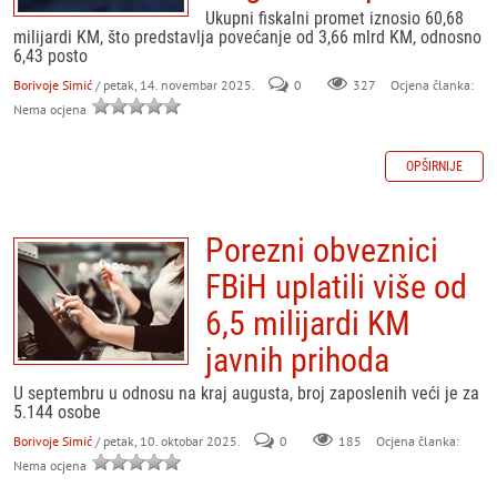
Ukupni fiskalni promet iznosio 60,68
milijardi KM, što predstavlja povećanje od 3,66 mlrd KM, odnosno
6,43 posto
Borivoje Simić
/ petak, 14. novembar 2025.
0
327
Ocjena članka:
Nema ocjena
OPŠIRNIJE
Porezni obveznici
FBiH uplatili više od
6,5 milijardi KM
javnih prihoda
U septembru u odnosu na kraj augusta, broj zaposlenih veći je za
5.144 osobe
Borivoje Simić
/ petak, 10. oktobar 2025.
0
185
Ocjena članka:
Nema ocjena