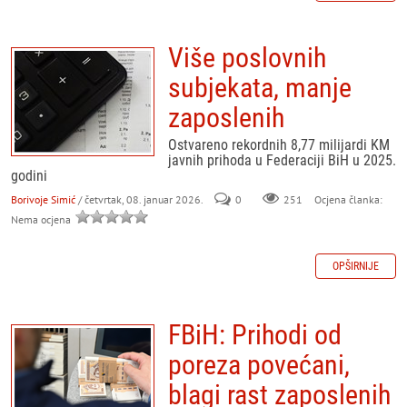
Više poslovnih
subjekata, manje
zaposlenih
Ostvareno rekordnih 8,77 milijardi KM
javnih prihoda u Federaciji BiH u 2025.
godini
Borivoje Simić
/ četvrtak, 08. januar 2026.
0
251
Ocjena članka:
Nema ocjena
OPŠIRNIJE
FBiH: Prihodi od
poreza povećani,
blagi rast zaposlenih