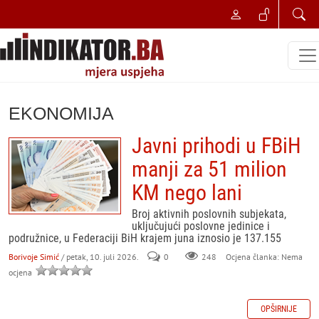
EKONOMIJA
Javni prihodi u FBiH
manji za 51 milion
KM nego lani
Broj aktivnih poslovnih subjekata,
uključujući poslovne jedinice i
podružnice, u Federaciji BiH krajem juna iznosio je 137.155
Borivoje Simić
/ petak, 10. juli 2026.
0
248
Ocjena članka: Nema
ocjena
OPŠIRNIJE