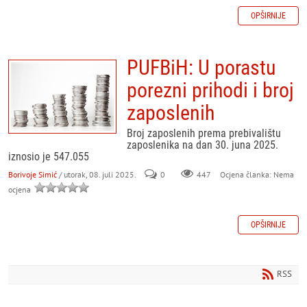
OPŠIRNIJE
PUFBiH: U porastu
porezni prihodi i broj
zaposlenih
Broj zaposlenih prema prebivalištu
zaposlenika na dan 30. juna 2025.
iznosio je 547.055
Borivoje Simić
/ utorak, 08. juli 2025.
0
447
Ocjena članka: Nema
ocjena
OPŠIRNIJE
RSS