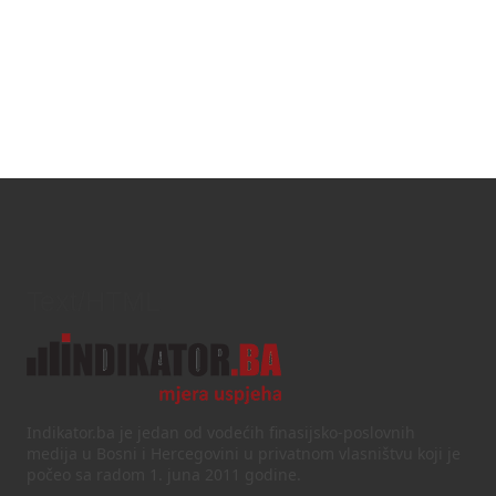
Text/HTML
Indikator.ba je jedan od vodećih finasijsko-poslovnih
medija u Bosni i Hercegovini u privatnom vlasništvu koji je
počeo sa radom 1. juna 2011 godine.