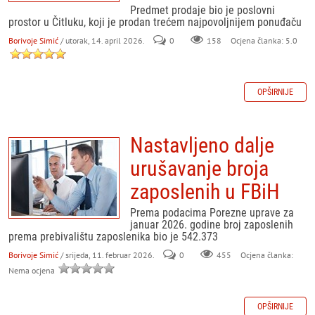
Predmet prodaje bio je poslovni
prostor u Čitluku, koji je prodan trećem najpovoljnijem ponuđaču
Borivoje Simić
/ utorak, 14. april 2026.
0
158
Ocjena članka: 5.0
OPŠIRNIJE
Nastavljeno dalje
urušavanje broja
zaposlenih u FBiH
Prema podacima Porezne uprave za
januar 2026. godine broj zaposlenih
prema prebivalištu zaposlenika bio je 542.373
Borivoje Simić
/ srijeda, 11. februar 2026.
0
455
Ocjena članka:
Nema ocjena
OPŠIRNIJE