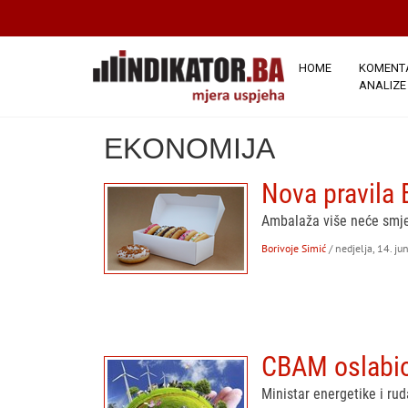
HOME
KOMENTA
ANALIZE
EKONOMIJA
Nova pravila 
Ambalaža više neće smjet
Borivoje Simić
/ nedjelja, 14. ju
CBAM oslabio 
Ministar energetike i ru