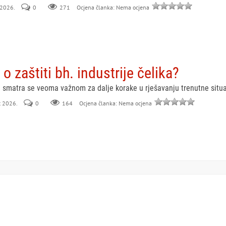
 2026.
0
271
Ocjena članka: Nema ocjena
 zaštiti bh. industrije čelika?
 smatra se veoma važnom za dalje korake u rješavanju trenutne situa
rt 2026.
0
164
Ocjena članka: Nema ocjena