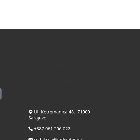
Kontakt
Kontaktirajte nas
INDIKATOR d.o.o.
Ul. Kotromanića 48, 71000
Sarajevo
+387 061 206 022
redakcija@indikator.ba