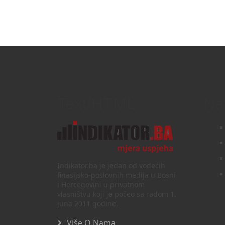
Text/HTML
Na
Indikator.ba je jedan od vodećih
finasijsko-poslovnih medija u Bosni
i Hercegovini u privatnom
vlasništvu koji je počeo sa radom 1.
juna 2011 godine.
Više O Nama