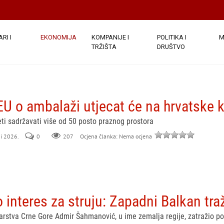
RI I
EKONOMIJA
KOMPANIJE I
POLITIKA I
M
TRŽIŠTA
DRUŠTVO
EU o ambalaži utjecat će na hrvatske ka
i sadržavati više od 50 posto praznog prostora
ni 2026.
0
207
Ocjena članka: Nema ocjena
interes za struju: Zapadni Balkan tra
darstva Crne Gore Admir Šahmanović, u ime zemalja regije, zatražio 