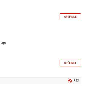
OPŠIRNIJE
cije
OPŠIRNIJE
RSS