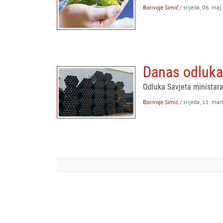
Borivoje Simić
/ srijeda, 06. maj
Danas odluka o
Odluka Savjeta ministara
Borivoje Simić
/ srijeda, 11. ma