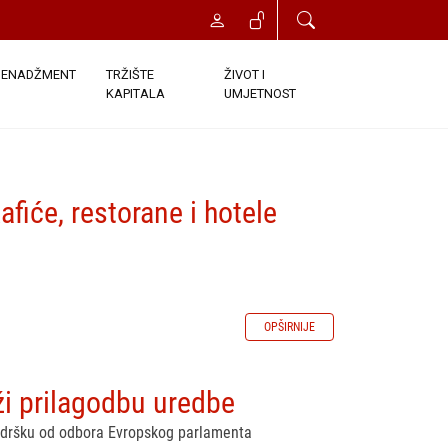
ENADŽMENT
TRŽIŠTE
ŽIVOT I
KAPITALA
UMJETNOST
fiće, restorane i hotele
OPŠIRNIJE
ži prilagodbu uredbe
podršku od odbora Evropskog parlamenta