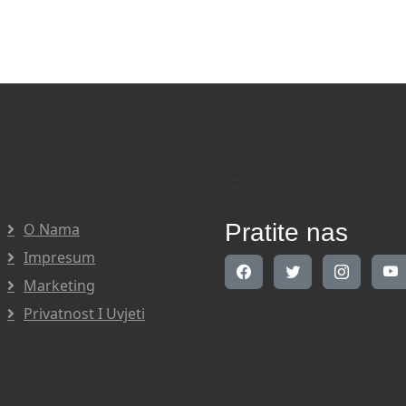
vigacija
Pratite nas
Pratite nas
O Nama
Impresum
Marketing
Privatnost I Uvjeti