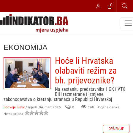
EKONOMIJA
Hoće li Hrvatska
olabaviti režim za
bh. prijevoznike?
Na sastanku predstavnika HGK i VTK
BiH razmatrane i izmjene
zakonodavstva o kretanju stranaca u Republici Hrvatskoj
Borivoje Simić
/ srijeda, 04. mart 2026.
0
168
Ocjena članka:
Nema ocjena
OPŠIRNIJE