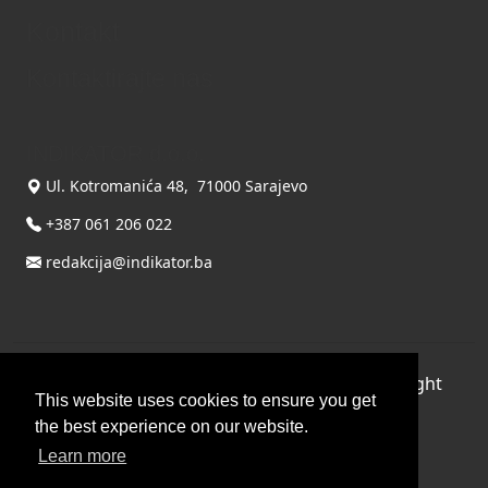
Kontakt
Kontaktirajte nas
INDIKATOR d.o.o.
Ul. Kotromanića 48, 71000 Sarajevo
+387 061 206 022
redakcija@indikator.ba
©
Copyright 2026 by INDIKATOR d.o.o.
, All Right
This website uses cookies to ensure you get
Reserved.
the best experience on our website.
Terms Of Use
|
Privacy Statement
Learn more
Powered by THYME SYSTEMS doo