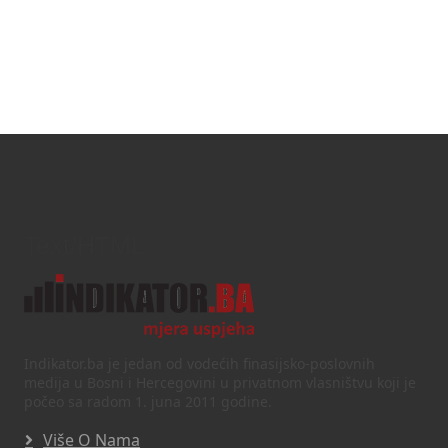
Text/HTML
Indikator.ba je jedan od vodećih finasijsko-poslovnih
medija u Bosni i Hercegovini u privatnom vlasništvu koji je
počeo sa radom 1. juna 2011 godine.
Više O Nama