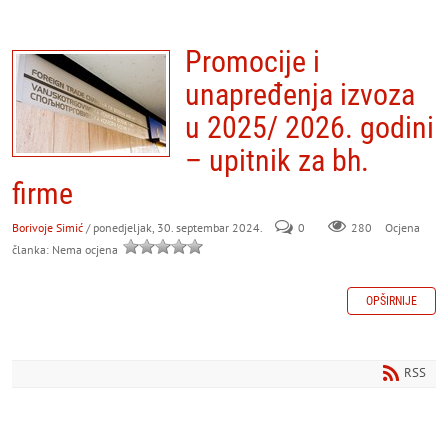
Promocije i
unapređenja izvoza
u 2025/ 2026. godini
– upitnik za bh.
firme
Borivoje Simić
/ ponedjeljak, 30. septembar 2024.
0
280
Ocjena
članka: Nema ocjena
OPŠIRNIJE
RSS