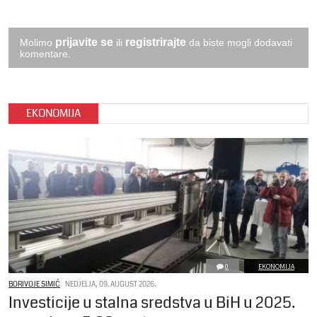
prijavite se
registrirajte
Molimo
ili
da biste mogli dodavati
komentare.
EKONOMIJA
0
EKONOMIJA
BORIVOJE SIMIĆ
NEDJELJA, 09. AUGUST 2026.
Investicije u stalna sredstva u BiH u 2025.