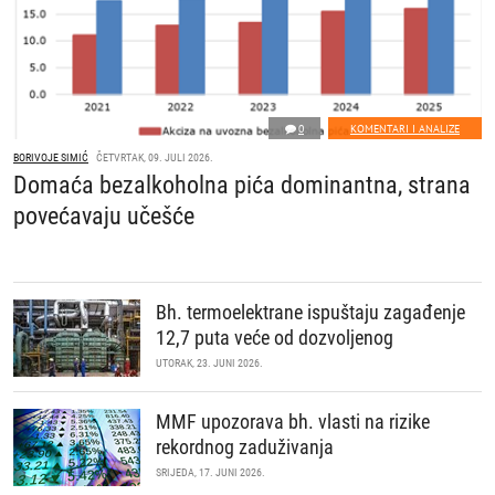
0
KOMENTARI I ANALIZE
BORIVOJE SIMIĆ
ČETVRTAK, 09. JULI 2026.
Domaća bezalkoholna pića dominantna, strana
povećavaju učešće
Bh. termoelektrane ispuštaju zagađenje
12,7 puta veće od dozvoljenog
UTORAK, 23. JUNI 2026.
MMF upozorava bh. vlasti na rizike
rekordnog zaduživanja
SRIJEDA, 17. JUNI 2026.