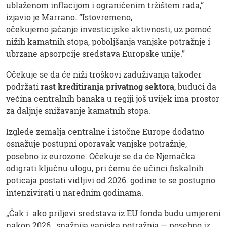
ublaženom inflacijom i ograničenim tržištem rada,“
izjavio je Marrano. “Istovremeno,
očekujemo jačanje investicijske aktivnosti, uz pomoć
nižih kamatnih stopa, poboljšanja vanjske potražnje i
ubrzane apsorpcije sredstava Europske unije.”
Očekuje se da će niži troškovi zaduživanja također
podržati
rast kreditiranja privatnog sektora
, budući da
većina centralnih banaka u regiji još uvijek ima prostor
za daljnje snižavanje kamatnih stopa.
Izglede zemalja centralne i istočne Europe dodatno
osnažuje postupni oporavak vanjske potražnje,
posebno iz eurozone. Očekuje se da će Njemačka
odigrati ključnu ulogu, pri čemu će učinci fiskalnih
poticaja postati vidljivi od 2026. godine te se postupno
intenzivirati u narednim godinama.
„Čak i ako priljevi sredstava iz EU fonda budu umjereni
nakon 2026., snažnija vanjska potražnja — posebno iz