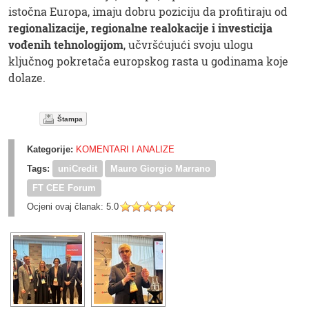
istočna Europa, imaju dobru poziciju da profitiraju od
regionalizacije, regionalne realokacije i investicija
vođenih tehnologijom
, učvršćujući svoju ulogu
ključnog pokretača europskog rasta u godinama koje
dolaze.
Štampa
Kategorije:
KOMENTARI I ANALIZE
Tags:
uniCredit
Mauro Giorgio Marrano
FT CEE Forum
Ocjeni ovaj članak:
5.0