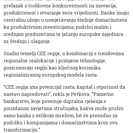
prelazak s troškovne konkurentnosti na inovacije,
produktivnost i stvaranje veće vrijednosti. Banke imaju
centralnu ulogu u usmjeravanju štednje domaćinstava
ka produktivnim investicijama, podršci malim i
srednjim preduzećima te jačanju europske zajednice
za štednju i ulaganje.
Snažni temelji CEE regije, u kombinaciji s trendovima
regionalne realokacije i primjene tehnologije,
pozicioniraju regiju kao ključnog korisnika
regionaliziranog europskog modela rasta.
“CEE regija ima potencijal rasta, kapital i otpornost da
nastavi napredovati”, rekla je Petkova. “Pametno
bankarstvo, koje povezuje digitalna rješenja s
pouzdanim savjetima stručnjaka, kakve može pružiti
samo banka s velikom mrežom, bit će presudno za
podršku i kompanijama i domaćinstvima kroz ovu
transformaciju.”