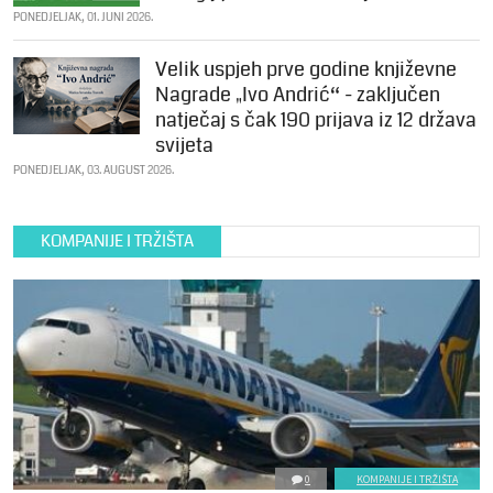
PONEDJELJAK, 01. JUNI 2026.
Velik uspjeh prve godine književne
Nagrade „Ivo Andrić“ - zaključen
natječaj s čak 190 prijava iz 12 država
svijeta
PONEDJELJAK, 03. AUGUST 2026.
KOMPANIJE I TRŽIŠTA
0
KOMPANIJE I TRŽIŠTA