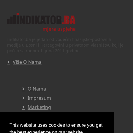
Indikator.ba je jedan od vodećih finasijsko-poslovnih
medija u Bosni i Hercegovini u privatnom vlasništvu koji je
počeo sa radom 1. juna 2011 godine.
Više O Nama
O Nama
Impresum
Marketing
Privatnost I Uvjeti
This website uses cookies to ensure you get
the best experience on our website.