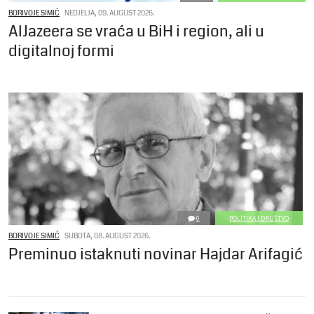
BORIVOJE SIMIĆ
NEDJELJA, 09. AUGUST 2026.
AlJazeera se vraća u BiH i region, ali u
digitalnoj formi
0
POLITIKA I DRUŠTVO
BORIVOJE SIMIĆ
SUBOTA, 08. AUGUST 2026.
Preminuo istaknuti novinar Hajdar Arifagić