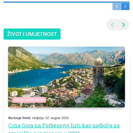
ŽIVOT I UMJETNOST
ŽIVOT I UMJETNOST
Borivoje Simić
, nedjelja, 02. august 2026.
Crna Gora na Forbesovoj listi kao najbolja za