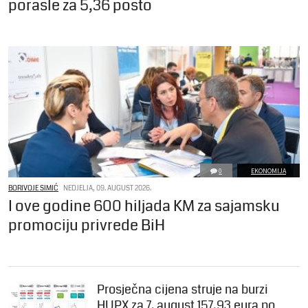
porasle za 5,36 posto
0
EKONOMIJA
BORIVOJE SIMIĆ
NEDJELJA, 09. AUGUST 2026.
I ove godine 600 hiljada KM za sajamsku
promociju privrede BiH
Prosječna cijena struje na burzi
HUPX za 7. august 157,93 eura po