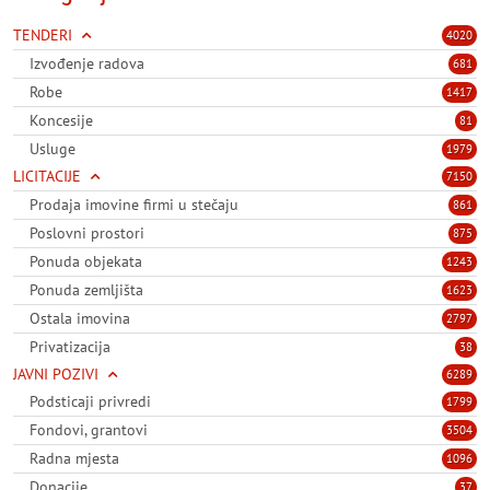
TENDERI
4020
Izvođenje radova
681
Robe
1417
Koncesije
81
Usluge
1979
LICITACIJE
7150
Prodaja imovine firmi u stečaju
861
Poslovni prostori
875
Ponuda objekata
1243
Ponuda zemljišta
1623
Ostala imovina
2797
Privatizacija
38
JAVNI POZIVI
6289
Podsticaji privredi
1799
Fondovi, grantovi
3504
Radna mjesta
1096
Donacije
37