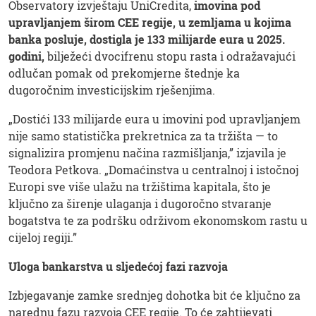
Observatory izvještaju UniCredita,
imovina pod
upravljanjem širom CEE regije, u zemljama u kojima
banka posluje, dostigla je 133 milijarde eura u 2025.
godini,
bilježeći dvocifrenu stopu rasta i odražavajući
odlučan pomak od prekomjerne štednje ka
dugoročnim investicijskim rješenjima.
„Dostići 133 milijarde eura u imovini pod upravljanjem
nije samo statistička prekretnica za ta tržišta — to
signalizira promjenu načina razmišljanja,” izjavila je
Teodora Petkova. „Domaćinstva u centralnoj i istočnoj
Europi sve više ulažu na tržištima kapitala, što je
ključno za širenje ulaganja i dugoročno stvaranje
bogatstva te za podršku održivom ekonomskom rastu u
cijeloj regiji.”
Uloga bankarstva u sljedećoj fazi razvoja
Izbjegavanje zamke srednjeg dohotka bit će ključno za
narednu fazu razvoja CEE regije. To će zahtijevati