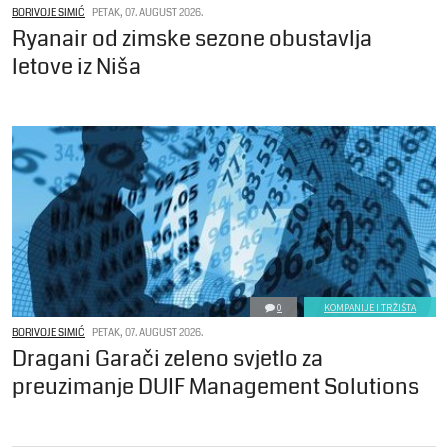
BORIVOJE SIMIĆ
PETAK, 07. AUGUST 2026.
Ryanair od zimske sezone obustavlja
letove iz Niša
0
KOMPANIJE I TRŽIŠTA
BORIVOJE SIMIĆ
PETAK, 07. AUGUST 2026.
Dragani Garači zeleno svjetlo za
preuzimanje DUIF Management Solutions