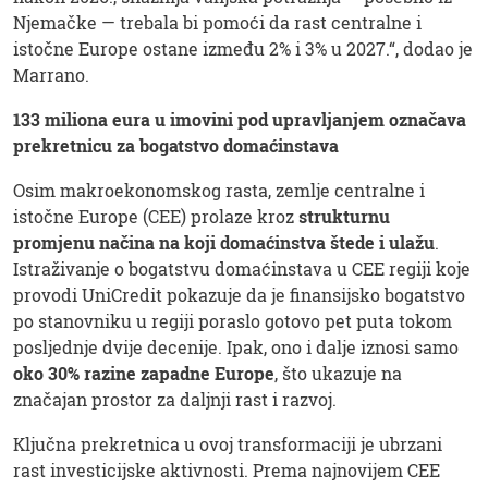
Njemačke — trebala bi pomoći da rast centralne i
istočne Europe ostane između 2% i 3% u 2027.“, dodao je
Marrano.
133 miliona eura u imovini pod upravljanjem označava
prekretnicu za bogatstvo domaćinstava
Osim makroekonomskog rasta, zemlje centralne i
istočne Europe (CEE) prolaze kroz
strukturnu
promjenu načina na koji domaćinstva štede i ulažu
.
Istraživanje o bogatstvu domaćinstava u CEE regiji koje
provodi UniCredit pokazuje da je finansijsko bogatstvo
po stanovniku u regiji poraslo gotovo pet puta tokom
posljednje dvije decenije. Ipak, ono i dalje iznosi samo
oko 30% razine zapadne Europe
, što ukazuje na
značajan prostor za daljnji rast i razvoj.
Ključna prekretnica u ovoj transformaciji je ubrzani
rast investicijske aktivnosti. Prema najnovijem CEE