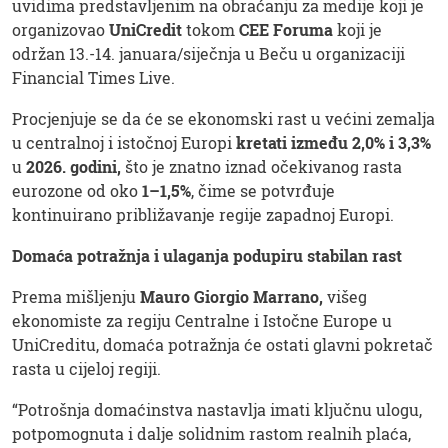
uvidima predstavljenim na obraćanju za medije koji je
organizovao
UniCredit
tokom
CEE Foruma
koji je
održan 13.-14. januara/siječnja u Beču u organizaciji
Financial Times Live.
Procjenjuje se da će se ekonomski rast u većini zemalja
u centralnoj i istočnoj Europi
kretati između 2,0% i 3,3%
u
2026. godini,
što je znatno iznad očekivanog rasta
eurozone od oko
1–1,5%
, čime se potvrđuje
kontinuirano približavanje regije zapadnoj Europi.
Domaća potražnja i ulaganja podupiru stabilan rast
Prema mišljenju
Mauro Giorgio Marrano,
višeg
ekonomiste za regiju Centralne i Istočne Europe u
UniCreditu, domaća potražnja će ostati glavni pokretač
rasta u cijeloj regiji.
“Potrošnja domaćinstva nastavlja imati ključnu ulogu,
potpomognuta i dalje solidnim rastom realnih plaća,