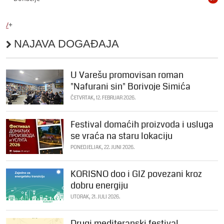
/
+
NAJAVA DOGAĐAJA
U Varešu promovisan roman
"Nafurani sin" Borivoje Simića
ČETVRTAK, 12. FEBRUAR 2026.
Festival domaćih proizvoda i usluga
se vraća na staru lokaciju
PONEDJELJAK, 22. JUNI 2026.
KORISNO doo i GIZ povezani kroz
dobru energiju
UTORAK, 21. JULI 2026.
Drugi mediteranski festival