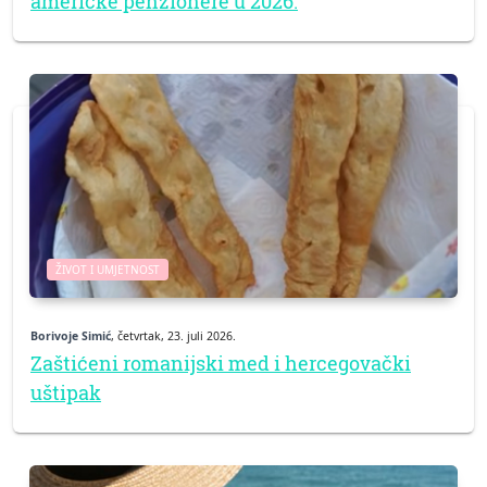
američke penzionere u 2026.
ŽIVOT I UMJETNOST
Borivoje Simić
, četvrtak, 23. juli 2026.
Zaštićeni romanijski med i hercegovački
uštipak