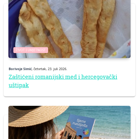
ŽIVOT I UMJETNOST
Borivoje Simić
, četvrtak, 23. juli 2026.
Zaštićeni romanijski med i hercegovački
uštipak