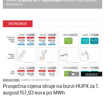
prijavite se
registrirajte
Molimo
ili
da biste mogli dodavati
komentare.
EKONOMIJA
0
EKONOMIJA
BORIVOJE SIMIĆ
SUBOTA, 08. AUGUST 2026.
Prosječna cijena struje na burzi HUPX za 7.
august 157,93 eura po MWh