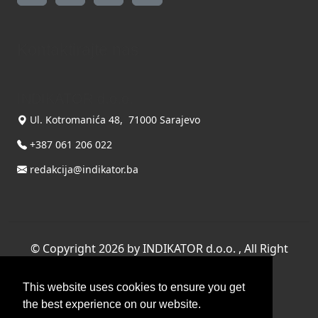
Kontaktirajte nas
INDIKATOR d.o.o.
Ul. Kotromanića 48, 71000 Sarajevo
+387 061 206 022
redakcija@indikator.ba
©
Copyright 2026 by INDIKATOR d.o.o.
, All Right
Reserved.
This website uses cookies to ensure you get
Terms Of Use
|
Privacy Statement
the best experience on our website.
Powered by THYME SYSTEMS doo