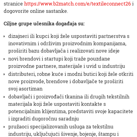
stranice
https://www.b2match.com/e/textileconnect26
i
dogovorite online sastanke.
Ciljne grupe učesnika događaja su:
dizajneri ili kupci koji žele uspostaviti partnerstva s
inovativnim i održivim proizvodnim kompanijama,
proširiti bazu dobavljača i realizovati nove ideje
novi brendovi i startupi koji traže pouzdane
proizvodne partnere, materijale i uvid u industriju
distributeri, robne kuće i modni butici koji žele otkriti
nove proizvode, brendove i dobavljače te proširiti
svoj asortiman
dobavljači i proizvođači tkanina ili drugih tekstilnih
materijala koji žele uspostaviti kontakte s
potencijalnim klijentima, predstaviti svoje kapacitete
i izgraditi dugoročnu saradnju
pružaoci specijalizovanih usluga za tekstilnu
industriju, uključujući šivenje, bojenje, štampu i