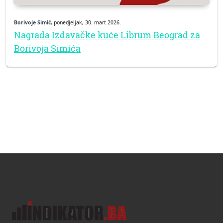
Borivoje Simić
, ponedjeljak, 30. mart 2026.
Nagrada Izdavačke kuće Librum Beograd za
Borivoja Simića