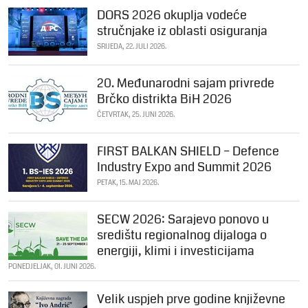
DORS 2026 okuplja vodeće
stručnjake iz oblasti osiguranja
SRIJEDA, 22. JULI 2026.
20. Međunarodni sajam privrede
Brčko distrikta BiH 2026
ČETVRTAK, 25. JUNI 2026.
FIRST BALKAN SHIELD – Defence
Industry Expo and Summit 2026
PETAK, 15. MAJ 2026.
SECW 2026: Sarajevo ponovo u
središtu regionalnog dijaloga o
energiji, klimi i investicijama
PONEDJELJAK, 01. JUNI 2026.
Velik uspjeh prve godine književne