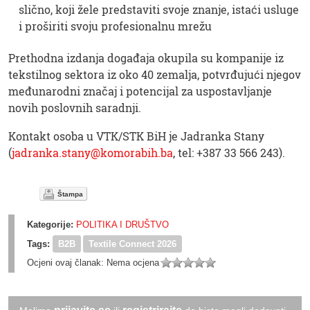
slično, koji žele predstaviti svoje znanje, istaći usluge
i proširiti svoju profesionalnu mrežu
Prethodna izdanja događaja okupila su kompanije iz
tekstilnog sektora iz oko 40 zemalja, potvrđujući njegov
međunarodni značaj i potencijal za uspostavljanje
novih poslovnih saradnji.
Kontakt osoba u VTK/STK BiH je Jadranka Stany
(
jadranka.stany@komorabih.ba
, tel: +387 33 566 243).
Štampa
Kategorije:
POLITIKA I DRUŠTVO
Tags:
B2B
Textile Connect 2026
Ocjeni ovaj članak:
Nema ocjena