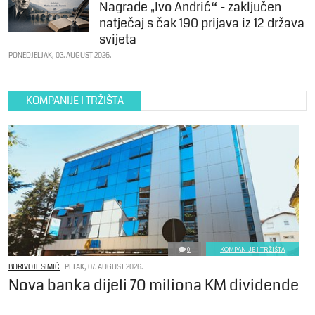
Nagrade „Ivo Andrić“ - zaključen
natječaj s čak 190 prijava iz 12 država
svijeta
PONEDJELJAK, 03. AUGUST 2026.
KOMPANIJE I TRŽIŠTA
0
KOMPANIJE I TRŽIŠTA
BORIVOJE SIMIĆ
PETAK, 07. AUGUST 2026.
Nova banka dijeli 70 miliona KM dividende