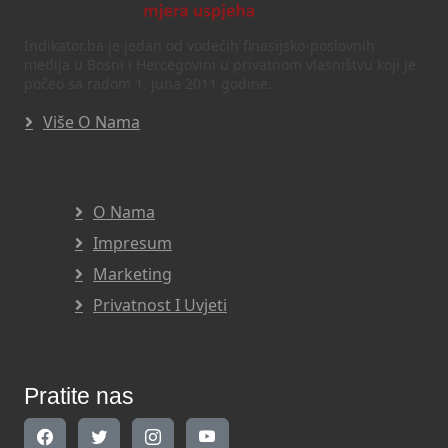
Indikator.ba je jedan od vodećih finasijsko-poslovnih
medija u Bosni i Hercegovini u privatnom vlasništvu koji je
počeo sa radom 1. juna 2011 godine.
Više O Nama
O Nama
Impresum
Marketing
Privatnost I Uvjeti
Pratite nas