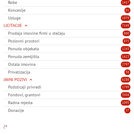
Robe
1417
Koncesije
81
Usluge
1979
LICITACIJE
7149
Prodaja imovine firmi u stečaju
860
Poslovni prostori
875
Ponuda objekata
1243
Ponuda zemljišta
1623
Ostala imovina
2797
Privatizacija
38
JAVNI POZIVI
6288
Podsticaji privredi
1799
Fondovi, grantovi
3504
Radna mjesta
1095
Donacije
37
/
+