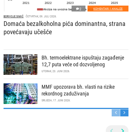
0
KOMENTARI I ANALIZE
BORIVOJE SIMIĆ
ČETVRTAK, 09. JULI 2026.
Domaća bezalkoholna pića dominantna, strana
povećavaju učešće
Bh. termoelektrane ispuštaju zagađenje
12,7 puta veće od dozvoljenog
UTORAK, 23. JUNI 2026.
MMF upozorava bh. vlasti na rizike
rekordnog zaduživanja
SRIJEDA, 17. JUNI 2026.