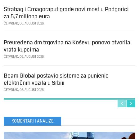
Strabag i Crnagoraput grade novi most u Podgorici
za 5,7 miliona eura
ČETVRTAK, 06. AUGUST 2026.
Preuređena dm trgovina na Koševu ponovo otvorila
vrata kupcima
ČETVRTAK, 06. AUGUST 2026.
Beam Global postavio sisteme za punjenje
električnih vozila u Srbiji
ČETVRTAK, 06. AUGUST 2026.
KOMENTARI I ANALIZE