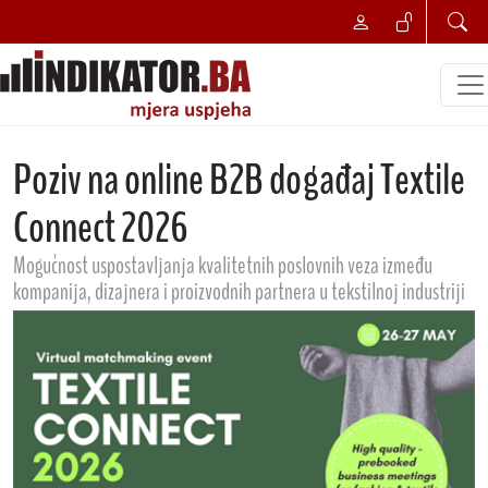
Poziv na online B2B događaj Textile
Connect 2026
Mogućnost uspostavljanja kvalitetnih poslovnih veza između
kompanija, dizajnera i proizvodnih partnera u tekstilnoj industriji