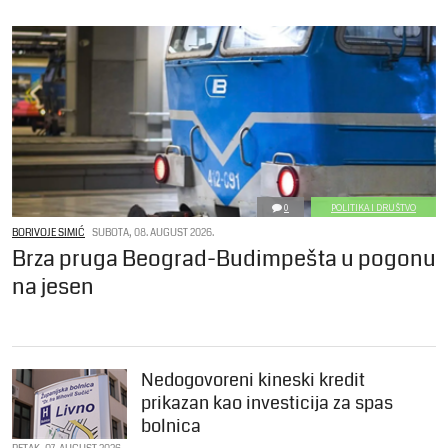
0
POLITIKA I DRUŠTVO
BORIVOJE SIMIĆ
SUBOTA, 08. AUGUST 2026.
Brza pruga Beograd-Budimpešta u pogonu
na jesen
Nedogovoreni kineski kredit
prikazan kao investicija za spas
bolnica