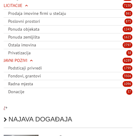
LICITACIJE
7150
Prodaja imovine firmi u stečaju
861
Poslovni prostori
875
Ponuda objekata
1243
Ponuda zemljišta
1623
Ostala imovina
2797
Privatizacija
38
JAVNI POZIVI
6289
Podsticaji privredi
1799
Fondovi, grantovi
3504
Radna mjesta
1096
Donacije
37
/
+
NAJAVA DOGAĐAJA