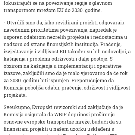
fokusirajući se na povezivanje regije s glavnom
transportnom mrežom EU do 2030. godine.
- Utvrdili smo da, iako revidirani projekti odgovaraju
navedenim prioritetima povezivanja, napredak je
usporen odabirom nezrelih projekata i nedostacima u
nadzoru od strane finansijskih institucija. Praćenje,
izvještavanje i vidljivost EU također su bili nedovoljni, a
kašnjenja i problemi održivosti i dalje postoje. S
obzirom na kašnjenja u implementaciji i operativne
izazove, zaključili smo da je malo vjerovatno da će rok
za 2030. godinu biti ispunjen. Preporučujemo da
Komisija poboljša odabir, praćenje, održivost i vidljivost
projekata.
Sveukupno, Evropski revizorski sud zaključuje da je
Komisija osigurala da WBIF doprinosi proširenju
osnovne evropske transportne mreže, budući da su
finansirani projekti u našem uzorku usklađeni s