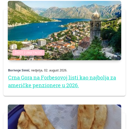
ŽIVOT I UMJETNOST
Borivoje Simić
, nedjelja, 02. august 2026.
Crna Gora na Forbesovoj listi kao najbolja za
američke penzionere u 2026.