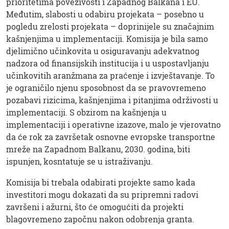
prioritetima povezivosti i Zapadnog Balkana i EU.
Međutim, slabosti u odabiru projekata – posebno u
pogledu zrelosti projekata – doprinijele su značajnim
kašnjenjima u implementaciji. Komisija je bila samo
djelimično učinkovita u osiguravanju adekvatnog
nadzora od finansijskih institucija i u uspostavljanju
učinkovitih aranžmana za praćenje i izvještavanje. To
je ograničilo njenu sposobnost da se pravovremeno
pozabavi rizicima, kašnjenjima i pitanjima održivosti u
implementaciji. S obzirom na kašnjenja u
implementaciji i operativne izazove, malo je vjerovatno
da će rok za završetak osnovne evropske transportne
mreže na Zapadnom Balkanu, 2030. godina, biti
ispunjen, kosntatuje se u istraživanju.
Komisija bi trebala odabirati projekte samo kada
investitori mogu dokazati da su pripremni radovi
završeni i ažurni, što će omogućiti da projekti
blagovremeno započnu nakon odobrenja granta.