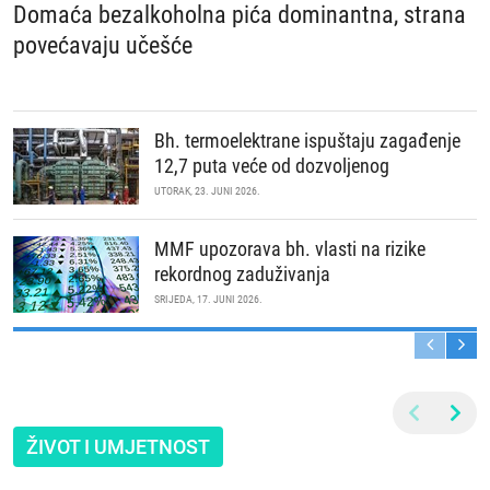
Domaća bezalkoholna pića dominantna, strana
povećavaju učešće
Bh. termoelektrane ispuštaju zagađenje
12,7 puta veće od dozvoljenog
UTORAK, 23. JUNI 2026.
MMF upozorava bh. vlasti na rizike
rekordnog zaduživanja
SRIJEDA, 17. JUNI 2026.
ŽIVOT I UMJETNOST