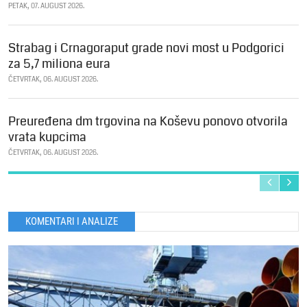
PETAK, 07. AUGUST 2026.
Strabag i Crnagoraput grade novi most u Podgorici
za 5,7 miliona eura
ČETVRTAK, 06. AUGUST 2026.
Preuređena dm trgovina na Koševu ponovo otvorila
vrata kupcima
ČETVRTAK, 06. AUGUST 2026.
KOMENTARI I ANALIZE