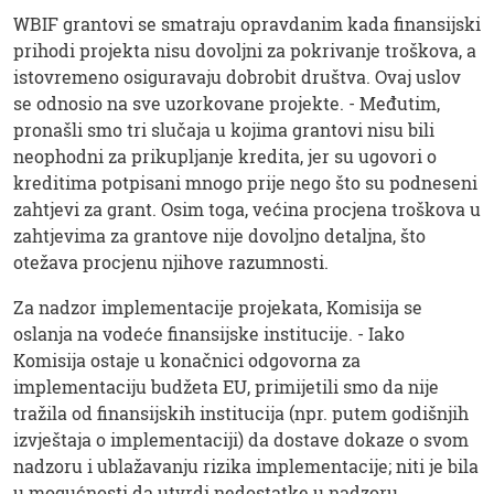
WBIF grantovi se smatraju opravdanim kada finansijski
prihodi projekta nisu dovoljni za pokrivanje troškova, a
istovremeno osiguravaju dobrobit društva. Ovaj uslov
se odnosio na sve uzorkovane projekte. - Međutim,
pronašli smo tri slučaja u kojima grantovi nisu bili
neophodni za prikupljanje kredita, jer su ugovori o
kreditima potpisani mnogo prije nego što su podneseni
zahtjevi za grant. Osim toga, većina procjena troškova u
zahtjevima za grantove nije dovoljno detaljna, što
otežava procjenu njihove razumnosti.
Za nadzor implementacije projekata, Komisija se
oslanja na vodeće finansijske institucije. - Iako
Komisija ostaje u konačnici odgovorna za
implementaciju budžeta EU, primijetili smo da nije
tražila od finansijskih institucija (npr. putem godišnjih
izvještaja o implementaciji) da dostave dokaze o svom
nadzoru i ublažavanju rizika implementacije; niti je bila
u mogućnosti da utvrdi nedostatke u nadzoru