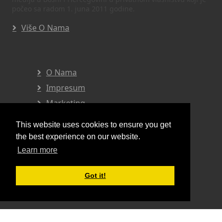
počeo sa radom 1. juna 2011 godine.
Više O Nama
O Nama
Impresum
Marketing
Privatnost I Uvjeti
This website uses cookies to ensure you get
the best experience on our website.
Learn more
Pratite nas
Got it!