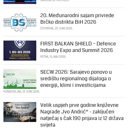
SRIJEDA, 22. JULI 2026.
20. Međunarodni sajam privrede
Brčko distrikta BiH 2026
ČETVRTAK, 25. JUNI 2026.
FIRST BALKAN SHIELD – Defence
Industry Expo and Summit 2026
PETAK, 15. MAJ 2026.
SECW 2026: Sarajevo ponovo u
središtu regionalnog dijaloga o
energiji, klimi i investicijama
PONEDJELJAK, 01. JUNI 2026.
Velik uspjeh prve godine književne
Nagrade „Ivo Andrić“ - zaključen
natječaj s čak 190 prijava iz 12 država
svijeta