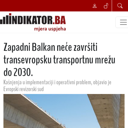
Zapadni Balkan neće završiti
transevropsku transportnu mrežu
do 2030.
Kašnjenja u implementaciji i operativni problem, objavio je
Evropski revizorski sud