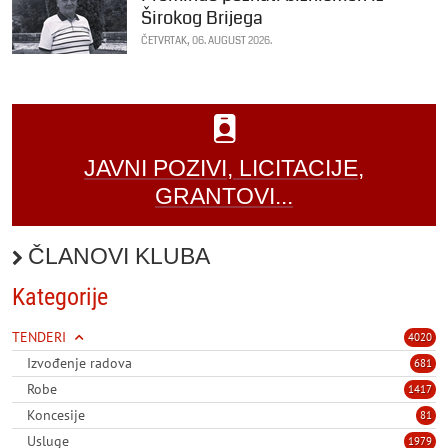
Širokog Brijega
ČETVRTAK, 06. AUGUST 2026.
JAVNI POZIVI, LICITACIJE,
GRANTOVI...
ČLANOVI KLUBA
Kategorije
TENDERI
4020
Izvođenje radova
681
Robe
1417
Koncesije
81
Usluge
1979