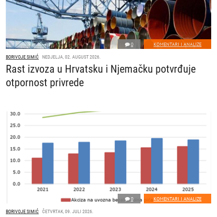
0
KOMENTARI I ANALIZE
BORIVOJE SIMIĆ
NEDJELJA, 02. AUGUST 2026.
Rast izvoza u Hrvatsku i Njemačku potvrđuje
otpornost privrede
0
KOMENTARI I ANALIZE
BORIVOJE SIMIĆ
ČETVRTAK, 09. JULI 2026.