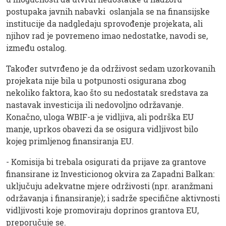
postupaka javnih nabavki oslanjala se na finansijske
institucije da nadgledaju sprovođenje projekata, ali
njihov rad je povremeno imao nedostatke, navodi se,
između ostalog.
Također sutvrđeno je da održivost sedam uzorkovanih
projekata nije bila u potpunosti osigurana zbog
nekoliko faktora, kao što su nedostatak sredstava za
nastavak investicija ili nedovoljno održavanje.
Konačno, uloga WBIF-a je vidljiva, ali podrška EU
manje, uprkos obavezi da se osigura vidljivost bilo
kojeg primljenog finansiranja EU.
- Komisija bi trebala osigurati da prijave za grantove
finansirane iz Investicionog okvira za Zapadni Balkan:
uključuju adekvatne mjere održivosti (npr. aranžmani
održavanja i finansiranje); i sadrže specifične aktivnosti
vidljivosti koje promoviraju doprinos grantova EU,
preporučuje se.