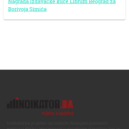
Nagrada Izdavačke kuće Librum Beograd za
Borivoja Simića
Indikator.ba je jedan od vodećih finasijsko-poslovnih
medija u Bosni i Hercegovini u privatnom vlasništvu koji je