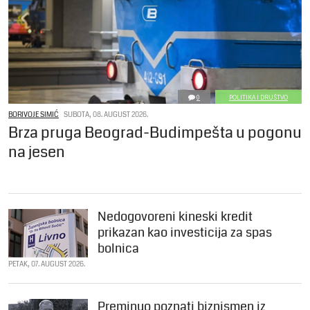
0
POLITIKA I DRUŠTVO
BORIVOJE SIMIĆ
SUBOTA, 08. AUGUST 2026.
Brza pruga Beograd-Budimpešta u pogonu
na jesen
Nedogovoreni kineski kredit
prikazan kao investicija za spas
bolnica
PETAK, 07. AUGUST 2026.
Preminuo poznati biznismen iz