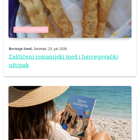
ŽIVOT I UMJETNOST
Borivoje Simić
, četvrtak, 23. juli 2026.
Zaštićeni romanijski med i hercegovački
uštipak