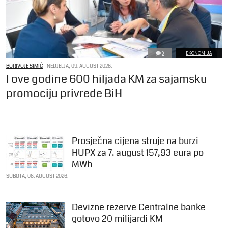
0
EKONOMIJA
BORIVOJE SIMIĆ
NEDJELJA, 09. AUGUST 2026.
I ove godine 600 hiljada KM za sajamsku
promociju privrede BiH
Prosječna cijena struje na burzi
HUPX za 7. august 157,93 eura po
MWh
SUBOTA, 08. AUGUST 2026.
Devizne rezerve Centralne banke
gotovo 20 milijardi KM