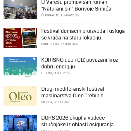
U Varešu promovisan roman
"Nafurani sin" Borivoje Simića
ČETVRTAK, 12. FEBRUAR 2026.
Festival domaćih proizvoda i usluga
se vraća na staru lokaciju
PONEDJELJAK, 22. JUNI 2026.
KORISNO doo i GIZ povezani kroz
dobru energiju
UTORAK, 21. JULI 2026.
Drugi mediteranski festival
maslinarstva Oleo Trebinje
SRIJEDA, 22. JULI 2026.
DORS 2026 okuplja vodeće
stručnjake iz oblasti osiguranja