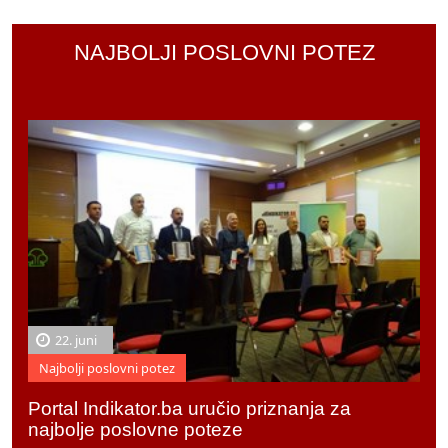
NAJBOLJI POSLOVNI POTEZ
22. juni
Najbolji poslovni potez
Portal Indikator.ba uručio priznanja za
najbolje poslovne poteze