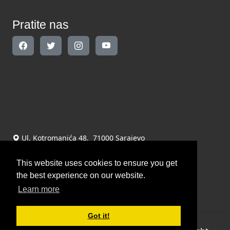
Pratite nas
Kontaktirajte nas
INDIKATOR d.o.o.
Ul. Kotromanića 48, 71000 Sarajevo
+387 061 206 022
This website uses cookies to ensure you get
redakcija@indikator.ba
the best experience on our website.
Learn more
Got it!