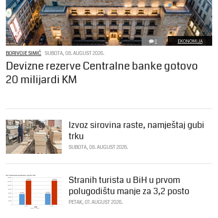
0
EKONOMIJA
BORIVOJE SIMIĆ
SUBOTA, 08. AUGUST 2026.
Devizne rezerve Centralne banke gotovo
20 milijardi KM
Izvoz sirovina raste, namještaj gubi
trku
SUBOTA, 08. AUGUST 2026.
Stranih turista u BiH u prvom
polugodištu manje za 3,2 posto
PETAK, 07. AUGUST 2026.