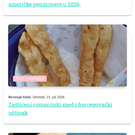
američke penzionere u 2026.
ŽIVOT I UMJETNOST
Borivoje Simić
, četvrtak, 23. juli 2026.
Zaštićeni romanijski med i hercegovački
uštipak