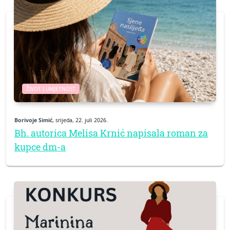
ŽIVOT I UMJETNOST
Borivoje Simić
, srijeda, 22. juli 2026.
Bh. autorica Melisa Krnić napisala roman za
kupce dm-a