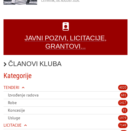
ČETVRTAK, 06. AUGUST 2026.
JAVNI POZIVI, LICITACIJE,
GRANTOVI...
ČLANOVI KLUBA
Kategorije
TENDERI
4020
Izvođenje radova
681
Robe
1417
Koncesije
81
Usluge
1979
LICITACIJE
7149