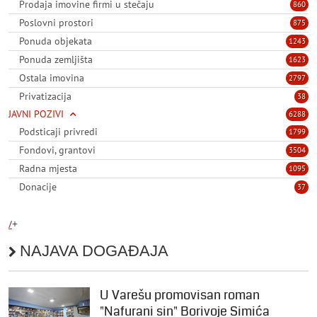
Prodaja imovine firmi u stečaju
860
Poslovni prostori
875
Ponuda objekata
1243
Ponuda zemljišta
1623
Ostala imovina
2797
Privatizacija
38
JAVNI POZIVI
6288
Podsticaji privredi
1799
Fondovi, grantovi
3504
Radna mjesta
1095
Donacije
37
/
+
NAJAVA DOGAĐAJA
U Varešu promovisan roman
"Nafurani sin" Borivoje Simića