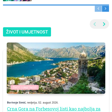
ŽIVOT I UMJETNOST
ŽIVOT I UMJETNOST
Borivoje Simić
, nedjelja, 02. august 2026.
Crna Gora na Forbesovoj listi kao najbolja za