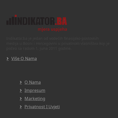
Indikator.ba je jedan od vodećih finasijsko-poslovnih
medija u Bosni i Hercegovini u privatnom vlasništvu koji je
počeo sa radom 1. juna 2011 godine.
Više O Nama
O Nama
Impresum
Marketing
Privatnost I Uvjeti