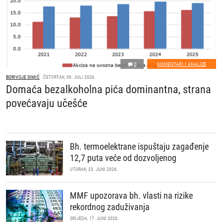
0
KOMENTARI I ANALIZE
BORIVOJE SIMIĆ
ČETVRTAK, 09. JULI 2026.
Domaća bezalkoholna pića dominantna, strana
povećavaju učešće
Bh. termoelektrane ispuštaju zagađenje
12,7 puta veće od dozvoljenog
UTORAK, 23. JUNI 2026.
MMF upozorava bh. vlasti na rizike
rekordnog zaduživanja
SRIJEDA, 17. JUNI 2026.