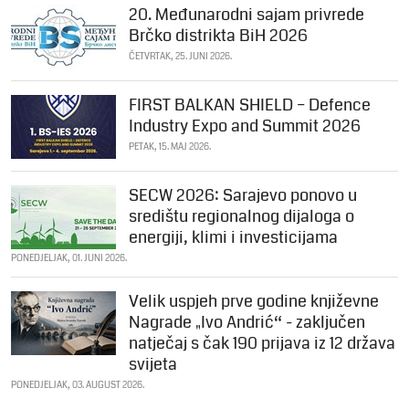
20. Međunarodni sajam privrede
Brčko distrikta BiH 2026
ČETVRTAK, 25. JUNI 2026.
FIRST BALKAN SHIELD – Defence
Industry Expo and Summit 2026
PETAK, 15. MAJ 2026.
SECW 2026: Sarajevo ponovo u
središtu regionalnog dijaloga o
energiji, klimi i investicijama
PONEDJELJAK, 01. JUNI 2026.
Velik uspjeh prve godine književne
Nagrade „Ivo Andrić“ - zaključen
natječaj s čak 190 prijava iz 12 država
svijeta
PONEDJELJAK, 03. AUGUST 2026.