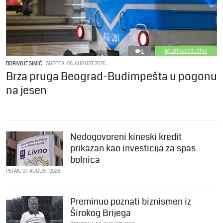
0
POLITIKA I DRUŠTVO
BORIVOJE SIMIĆ
SUBOTA, 08. AUGUST 2026.
Brza pruga Beograd-Budimpešta u pogonu
na jesen
Nedogovoreni kineski kredit
prikazan kao investicija za spas
bolnica
PETAK, 07. AUGUST 2026.
Preminuo poznati biznismen iz
Širokog Brijega