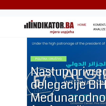
HOME
KOMENTA
ANALIZE
POLITIKA I DRUŠTVO
Nastup privre
delegacije BiH
Međunarodno