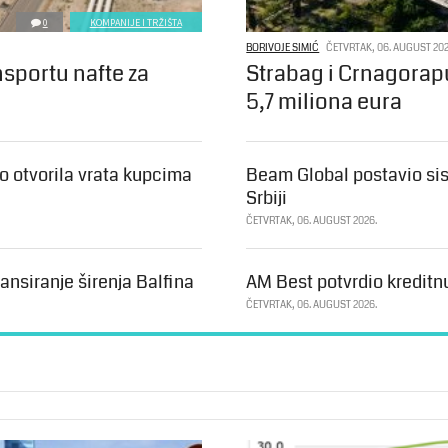
0
KOMPANIJE I TRŽIŠTA
BORIVOJE SIMIĆ
ČETVRTAK, 06. AUGUST 202
nsportu nafte za
Strabag i Crnagorap
5,7 miliona eura
 otvorila vrata kupcima
Beam Global postavio sis
Srbiji
ČETVRTAK, 06. AUGUST 2026.
ansiranje širenja Balfina
AM Best potvrdio kreditn
ČETVRTAK, 06. AUGUST 2026.