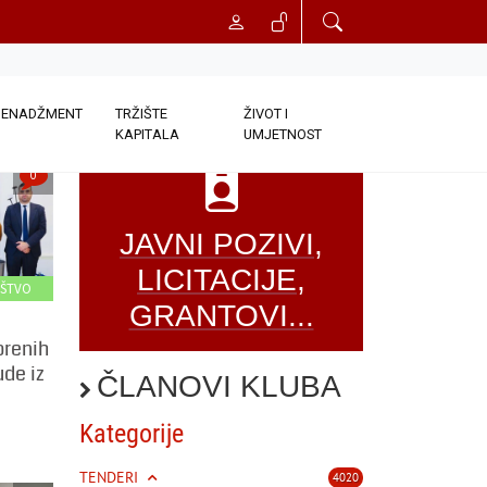
ENADŽMENT
TRŽIŠTE
ŽIVOT I
KAPITALA
UMJETNOST
0
JAVNI POZIVI,
LICITACIJE,
UŠTVO
GRANTOVI...
orenih
ude iz
ČLANOVI KLUBA
Kategorije
TENDERI
4020