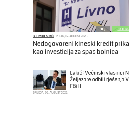
0
POLITIKA
BORIVOJE SIMIĆ
PETAK, 07. AUGUST 2026.
Nedogovoreni kineski kredit prik
kao investicija za spas bolnica
Lakić: Većinski vlasnici 
Željezare odbili rješenja 
FBiH
SRIJEDA, 05. AUGUST 2026.