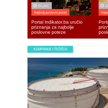
22. juni
22
Najbolji poslovni potez
Najb
Portal Indikator.ba uručio
Port
priznanja za najbolje
priz
poslovne poteze
posl
KOMPANIJE I TRŽIŠTA