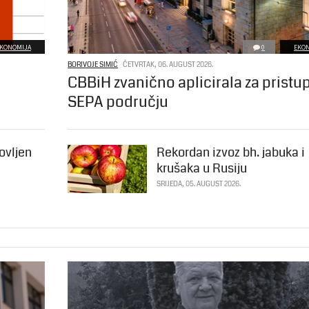
KONOMIJA
0
EKO
BORIVOJE SIMIĆ
ČETVRTAK, 06. AUGUST 2026.
CBBiH zvanično aplicirala za pristu
SEPA području
ovljen
Rekordan izvoz bh. jabuka i
krušaka u Rusiju
SRIJEDA, 05. AUGUST 2026.