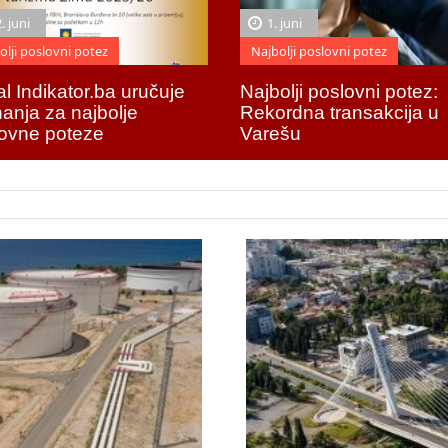
. juni
1. juni
olji poslovni potez
Najbolji poslovni potez
al Indikator.ba uručuje
Najbolji poslovni potez:
nanja za najbolje
Rekordna transakcija u
ovne poteze
Varešu