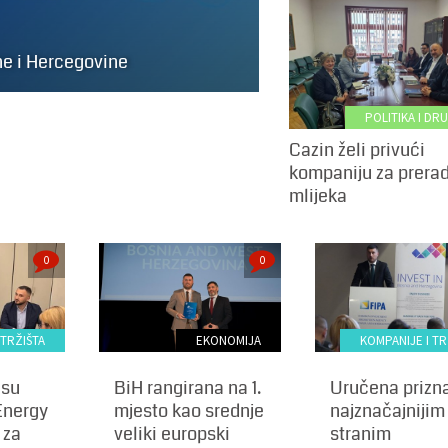
ne i Hercegovine
POLITIKA I DR
Cazin želi privući
kompaniju za prera
mlijeka
0
0
 TRŽIŠTA
EKONOMIJA
KOMPANIJE I TR
gsu
BiH rangirana na 1.
Uručena prizn
Energy
mjesto kao srednje
najznačajnijim
 za
veliki europski
stranim