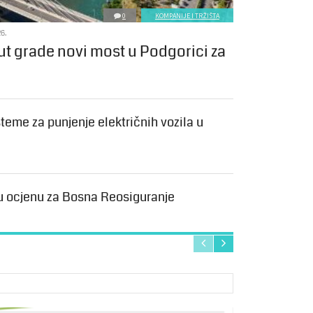
0
KOMPANIJE I TRŽIŠTA
6.
ut grade novi most u Podgorici za
teme za punjenje električnih vozila u
u ocjenu za Bosna Reosiguranje