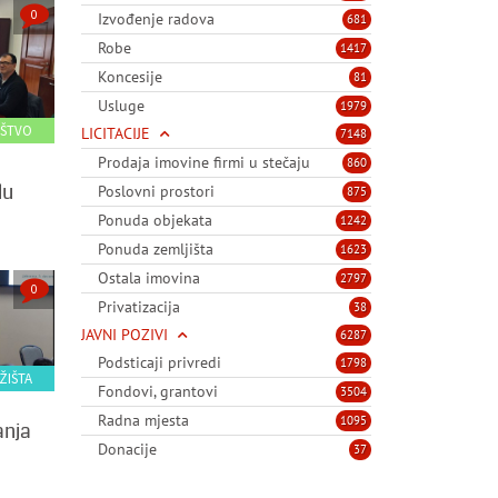
0
Izvođenje radova
681
Robe
1417
Koncesije
81
Usluge
1979
UŠTVO
LICITACIJE
7148
Prodaja imovine firmi u stečaju
860
du
Poslovni prostori
875
Ponuda objekata
1242
Ponuda zemljišta
1623
Ostala imovina
2797
0
Privatizacija
38
JAVNI POZIVI
6287
Podsticaji privredi
1798
ŽIŠTA
Fondovi, grantovi
3504
Radna mjesta
1095
anja
Donacije
37