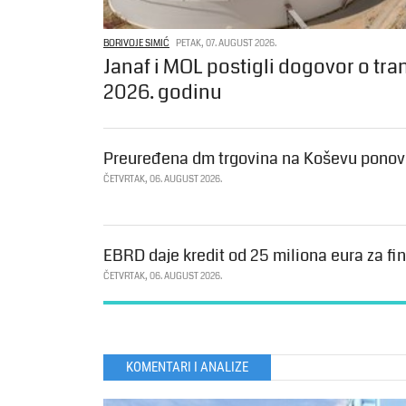
BORIVOJE SIMIĆ
PETAK, 07. AUGUST 2026.
Janaf i MOL postigli dogovor o tra
2026. godinu
Preuređena dm trgovina na Koševu ponovo
ČETVRTAK, 06. AUGUST 2026.
EBRD daje kredit od 25 miliona eura za fin
ČETVRTAK, 06. AUGUST 2026.
KOMENTARI I ANALIZE