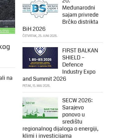
20.
Međunarodni
sajam privrede
Brčko distrikta
BiH 2026
DRUŠTVO
ČETVRTAK, 25. JUNI 2026.
okog
FIRST BALKAN
SHIELD –
Defence
Industry Expo
ali na
and Summit 2026
PETAK, 15. MAJ 2026.
SECW 2026:
Sarajevo
ponovo u
središtu
regionalnog dijaloga o energiji,
klimi i investicijama