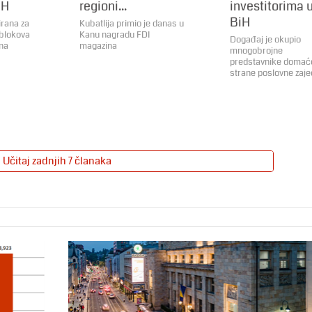
iH
regioni...
investitorima 
BiH
irana za
Kubatlija primio je danas u
 blokova
Kanu nagradu FDI
Događaj je okupio
ona
magazina
mnogobrojne
predstavnike domaće
strane poslovne zaje
Učitaj zadnjih 7 članaka