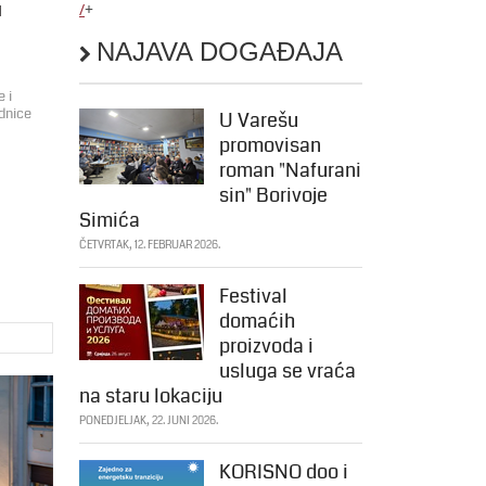
u
/
+
NAJAVA DOGAĐAJA
 i
dnice
U Varešu
promovisan
roman "Nafurani
sin" Borivoje
Simića
ČETVRTAK, 12. FEBRUAR 2026.
Festival
domaćih
proizvoda i
usluga se vraća
na staru lokaciju
PONEDJELJAK, 22. JUNI 2026.
KORISNO doo i