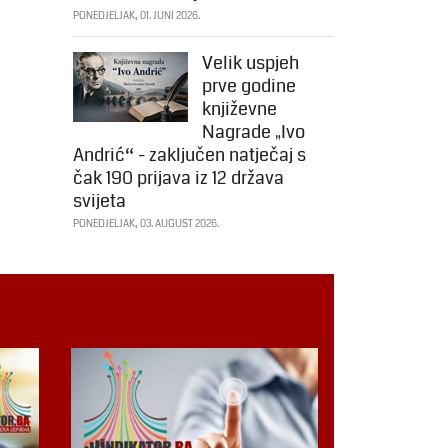
PONEDJELJAK, 01. JUNI 2026.
Velik uspjeh
prve godine
književne
Nagrade „Ivo
Andrić“ - zaključen natječaj s
čak 190 prijava iz 12 država
svijeta
PONEDJELJAK, 03. AUGUST 2026.