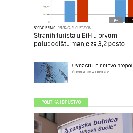
0
E
BORIVOJE SIMIĆ
PETAK, 07. AUGUST 2026.
Stranih turista u BiH u prvom
polugodištu manje za 3,2 posto
Uvoz struje gotovo prepol
ČETVRTAK, 06. AUGUST 2026.
POLITIKA I DRUŠTVO