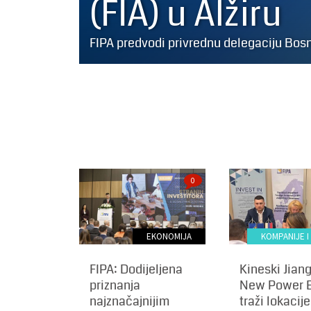
(FIA) u Alžiru
FIPA predvodi privrednu delegaciju Bos
0
EKONOMIJA
KOMPANIJE I
FIPA: Dodijeljena
Kineski Jian
priznanja
New Power 
najznačajnijim
traži lokacije