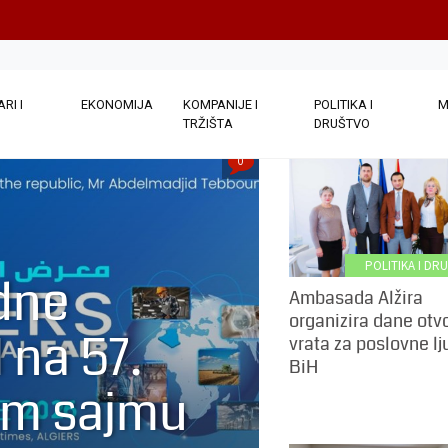
RI I
EKONOMIJA
KOMPANIJE I
POLITIKA I
M
TRŽIŠTA
DRUŠTVO
0
POLITIKA I DR
dne
Ambasada Alžira
organizira dane otv
 na 57.
vrata za poslovne lj
BiH
m sajmu