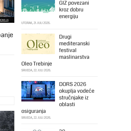
GIZ povezani
kroz dobru
energiju
NOMIJA
UTORAK, 21. JULI 2026.
panje
Drugi
mediteranski
festival
maslinarstva
Oleo Trebinje
SRIJEDA, 22. JULI 2026.
DORS 2026
okuplja vodeće
stručnjake iz
oblasti
osiguranja
SRIJEDA, 22. JULI 2026.