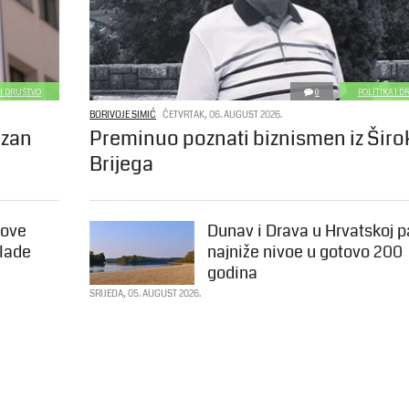
 I DRUŠTVO
0
POLITIKA I 
BORIVOJE SIMIĆ
ČETVRTAK, 06. AUGUST 2026.
azan
Preminuo poznati biznismen iz Šir
Brijega
Nove
Dunav i Drava u Hrvatskoj p
Vlade
najniže nivoe u gotovo 200
godina
SRIJEDA, 05. AUGUST 2026.