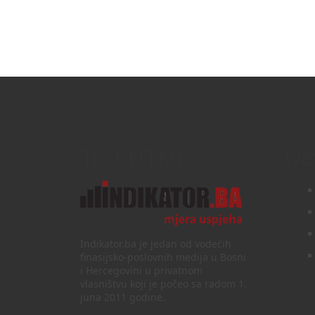
Text/HTML
Na
Indikator.ba je jedan od vodećih
finasijsko-poslovnih medija u Bosni
i Hercegovini u privatnom
vlasništvu koji je počeo sa radom 1.
juna 2011 godine.