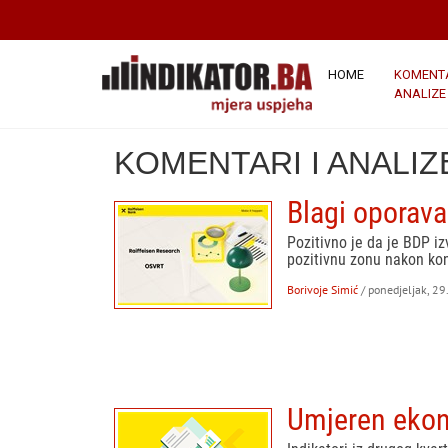
HOME
KOMENTA
ANALIZE
KOMENTARI I ANALIZ
Blagi oporava
Pozitivno je da je BDP iz
pozitivnu zonu nakon kon
Borivoje Simić
/ ponedjeljak, 2
Umjeren ekono