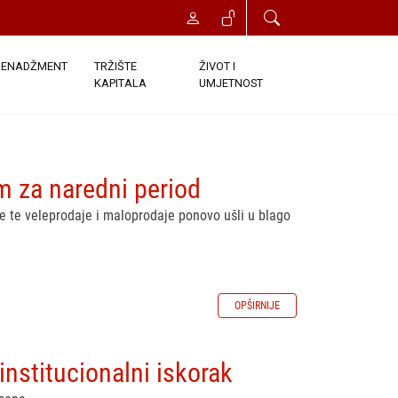
ENADŽMENT
TRŽIŠTE
ŽIVOT I
KAPITALA
UMJETNOST
m za naredni period
ije te veleprodaje i maloprodaje ponovo ušli u blago
OPŠIRNIJE
nstitucionalni iskorak