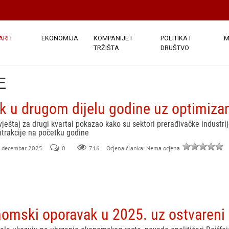
RI I
EKONOMIJA
KOMPANIJE I
POLITIKA I
M
TRŽIŠTA
DRUŠTVO
E
k u drugom dijelu godine uz optimiza
vještaj za drugi kvartal pokazao kako su sektori prerađivačke industr
trakcije na početku godine
9. decembar 2025.
0
716
Ocjena članka: Nema ocjena
mski oporavak u 2025. uz ostvareni i