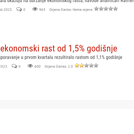
rtala ukazuju na ubrzanje ekonomskog rasta, navode analitičari Raiffe
ust 2025.
0
963
Ocjena članka: Nema ocjena
 ekonomski rast od 1,5% godišnje
oravanje u prvom kvartalu rezultiralo rastom od 1,1% godišnje
 2023.
0
600
Ocjena članka: 2.0