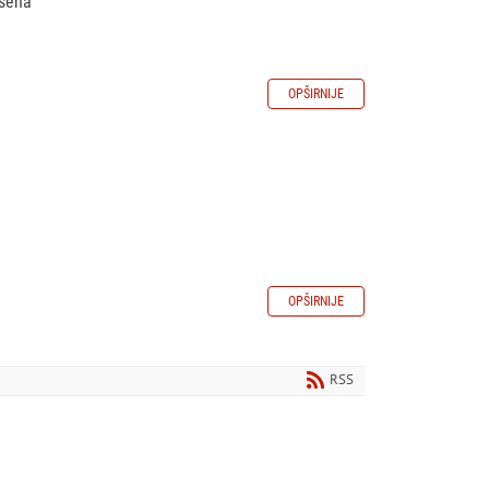
isena
OPŠIRNIJE
OPŠIRNIJE
RSS