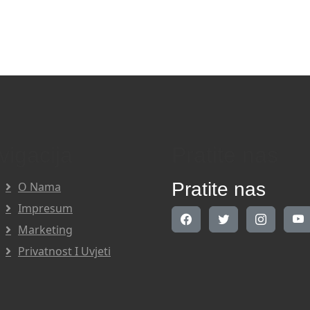
vigacija
Pratite nas
Pratite nas
O Nama
Impresum
Marketing
Privatnost I Uvjeti