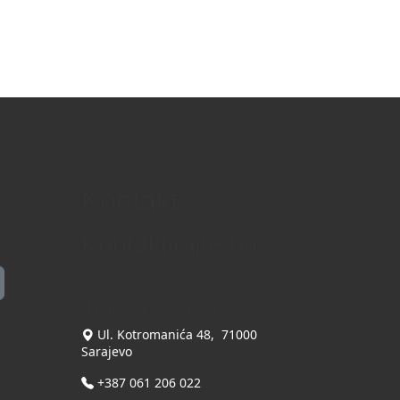
Kontakt
Kontaktirajte nas
INDIKATOR d.o.o.
Ul. Kotromanića 48, 71000
Sarajevo
+387 061 206 022