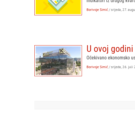
Indikatori iz drugog kva
Borivoje Simić
/ srijeda, 27. aug
U ovoj godini
Očekivano ekonomsko usp
Borivoje Simić
/ srijeda, 26. juli