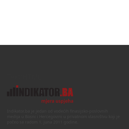
Text/HTML
Indikator.ba je jedan od vodećih finasijsko-poslovnih
medija u Bosni i Hercegovini u privatnom vlasništvu koji je
počeo sa radom 1. juna 2011 godine.