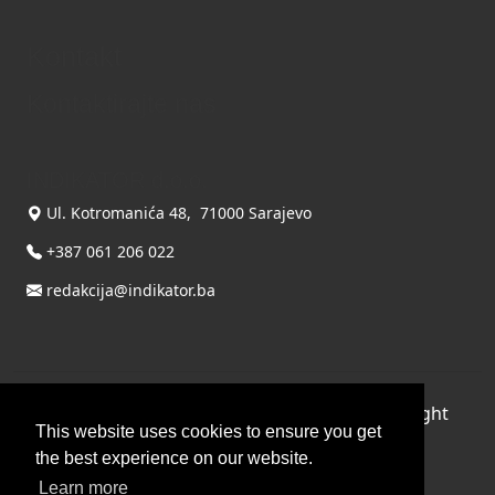
Kontakt
Kontaktirajte nas
INDIKATOR d.o.o.
Ul. Kotromanića 48, 71000 Sarajevo
+387 061 206 022
redakcija@indikator.ba
©
Copyright 2026 by INDIKATOR d.o.o.
, All Right
This website uses cookies to ensure you get
Reserved.
the best experience on our website.
Terms Of Use
|
Privacy Statement
Learn more