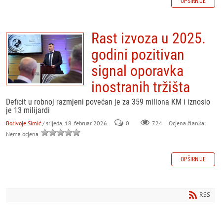
OPŠIRNIJE
Rast izvoza u 2025.
godini pozitivan
signal oporavka
inostranih tržišta
Deficit u robnoj razmjeni povećan je za 359 miliona KM i iznosio
je 13 milijardi
Borivoje Simić
/ srijeda, 18. februar 2026.
0
724
Ocjena članka:
Nema ocjena
OPŠIRNIJE
RSS