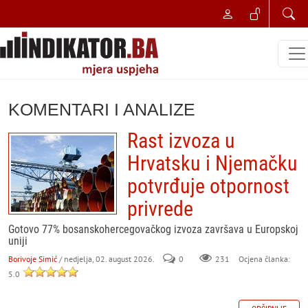
KOMENTARI I ANALIZE
Rast izvoza u
Hrvatsku i Njemačku
potvrđuje otpornost
privrede
Gotovo 77% bosanskohercegovačkog izvoza završava u Europskoj
uniji
Borivoje Simić
/ nedjelja, 02. august 2026.
0
231
Ocjena članka:
5.0