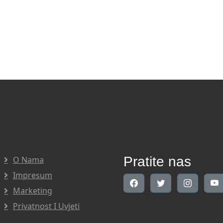
vigacija
Pratite nas
Pratite nas
O Nama
Impresum
Marketing
Privatnost I Uvjeti