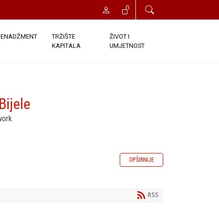
ENADŽMENT
TRŽIŠTE
ŽIVOT I
KAPITALA
UMJETNOST
Bijele
work
OPŠIRNIJE
RSS