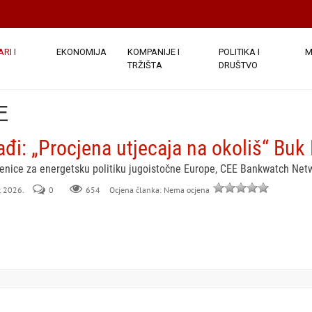
RI I
EKONOMIJA
KOMPANIJE I
POLITIKA I
M
TRŽIŠTA
DRUŠTVO
E
ađi: „Procjena utjecaja na okoliš“ Buk 
benice za energetsku politiku jugoistočne Europe, CEE Bankwatch Net
rt 2026.
0
654
Ocjena članka: Nema ocjena