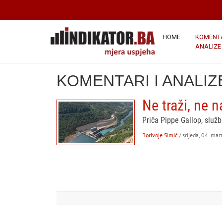
HOME
KOMENTA
ANALIZE
KOMENTARI I ANALIZ
Ne traži, ne n
Priča Pippe Gallop, služ
Borivoje Simić
/ srijeda, 04. ma