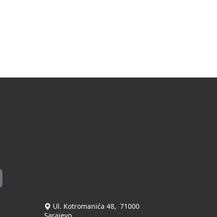
Kontakt
Kontaktirajte nas
INDIKATOR d.o.o.
Ul. Kotromanića 48, 71000
Sarajevo