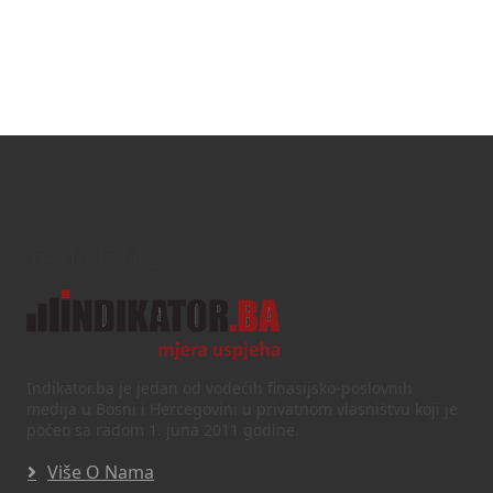
Text/HTML
Indikator.ba je jedan od vodećih finasijsko-poslovnih
medija u Bosni i Hercegovini u privatnom vlasništvu koji je
počeo sa radom 1. juna 2011 godine.
Više O Nama