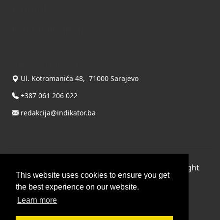
Kontakt
Kontaktirajte nas
INDIKATOR d.o.o.
Ul. Kotromanića 48, 71000 Sarajevo
+387 061 206 022
redakcija@indikator.ba
©
Copyright 2026 by INDIKATOR d.o.o.
, All Right
This website uses cookies to ensure you get
Reserved.
the best experience on our website.
Terms Of Use
|
Privacy Statement
Learn more
Powered by THYME SYSTEMS doo