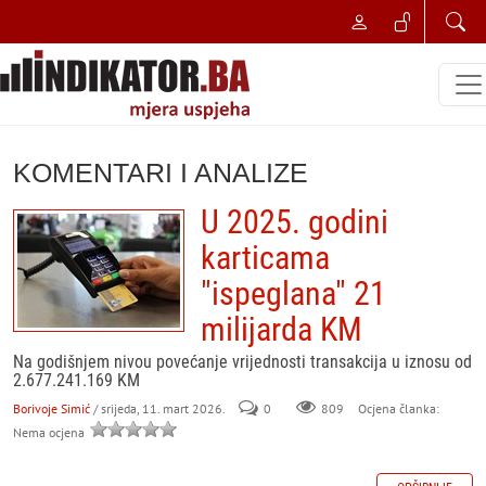
KOMENTARI I ANALIZE
U 2025. godini
karticama
"ispeglana" 21
milijarda KM
Na godišnjem nivou povećanje vrijednosti transakcija u iznosu od
2.677.241.169 KM
Borivoje Simić
/ srijeda, 11. mart 2026.
0
809
Ocjena članka:
Nema ocjena