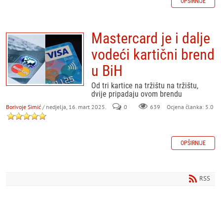
OPŠIRNIJE
Mastercard je i dalje
vodeći kartični brend
u BiH
Od tri kartice na tržištu na tržištu,
dvije pripadaju ovom brendu
Borivoje Simić
/ nedjelja, 16. mart 2025.
0
639
Ocjena članka: 5.0
OPŠIRNIJE
RSS