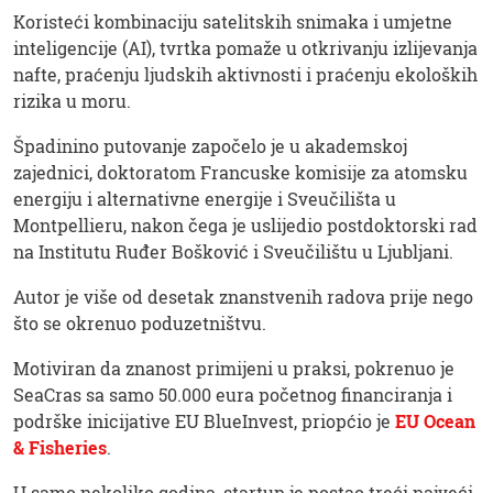
Koristeći kombinaciju satelitskih snimaka i umjetne
inteligencije (AI), tvrtka pomaže u otkrivanju izlijevanja
nafte, praćenju ljudskih aktivnosti i praćenju ekoloških
rizika u moru.
Špadinino putovanje započelo je u akademskoj
zajednici, doktoratom Francuske komisije za atomsku
energiju i alternativne energije i Sveučilišta u
Montpellieru, nakon čega je uslijedio postdoktorski rad
na Institutu Ruđer Bošković i Sveučilištu u Ljubljani.
Autor je više od desetak znanstvenih radova prije nego
što se okrenuo poduzetništvu.
Motiviran da znanost primijeni u praksi, pokrenuo je
SeaCras sa samo 50.000 eura početnog financiranja i
podrške inicijative EU BlueInvest, priopćio je
EU Ocean
& Fisheries
.
U samo nekoliko godina, startup je postao treći najveći