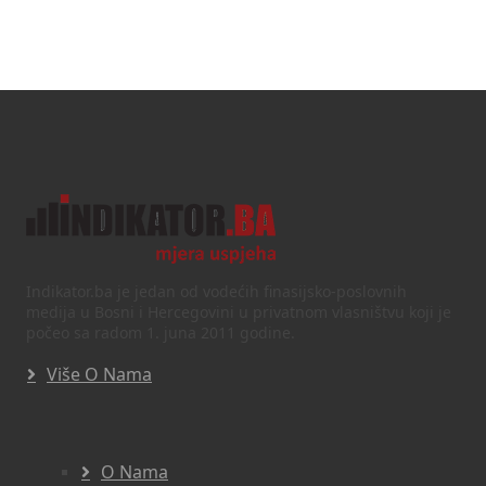
Indikator.ba je jedan od vodećih finasijsko-poslovnih
medija u Bosni i Hercegovini u privatnom vlasništvu koji je
počeo sa radom 1. juna 2011 godine.
Više O Nama
O Nama