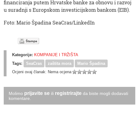
financiranja putem Hrvatske banke za obnovu i razvoj
u suradnji s Europskom investicijskom bankom (EIB).
Foto: Mario Špadina SeaCras/LinkedIn
Štampa
Kategorije:
KOMPANIJE I TRŽIŠTA
Tags:
SeaCras
zaštita mora
Mario Špadina
Ocjeni ovaj članak:
Nema ocjena
prijavite se
registrirajte
Molimo
ili
da biste mogli dodavati
komentare.