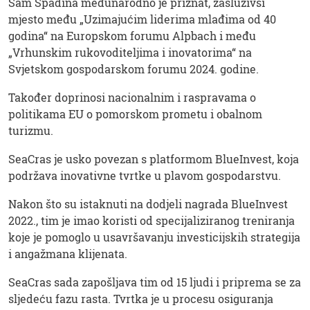
Sam Špadina međunarodno je priznat, zasluživši
mjesto među „Uzimajućim liderima mlađima od 40
godina“ na Europskom forumu Alpbach i među
„Vrhunskim rukovoditeljima i inovatorima“ na
Svjetskom gospodarskom forumu 2024. godine.
Također doprinosi nacionalnim i raspravama o
politikama EU o pomorskom prometu i obalnom
turizmu.
SeaCras je usko povezan s platformom BlueInvest, koja
podržava inovativne tvrtke u plavom gospodarstvu.
Nakon što su istaknuti na dodjeli nagrada BlueInvest
2022., tim je imao koristi od specijaliziranog treniranja
koje je pomoglo u usavršavanju investicijskih strategija
i angažmana klijenata.
SeaCras sada zapošljava tim od 15 ljudi i priprema se za
sljedeću fazu rasta. Tvrtka je u procesu osiguranja