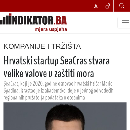
KOMPANIJE I TRŽIŠTA
Hrvatski startup SeaCras stvara
velike valove u zaštiti mora
SeaCras, koji je 2020. godine osnovao hrvatski fizičar Mario
Špadina, izrastao je iz akademske ideje u jednog od vodećih
regionalnih pružatelja podataka o oceanima