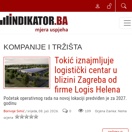
KOMPANIJE I TRŽIŠTA
Tokić iznajmljuje
logistički centar u
blizini Zagreba od
firme Logis Helena
Početak operativnog rada na novoj lokaciji predviđen je za 2027.
godinu
Borivoje Simić
/ srijeda, 08. juli 2026.
0
109
Ocjena članka: Nema
ocjena