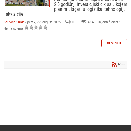
2,5 godišnji investicijski ciklus u kojem
planira ulagati u logistiku, tehnologiju
i akvizicije
Borivoje Simić
/ petak, 22. august 2025.
0
414
Ocjena članka:
Nema ocjena
OPŠIRNIJE
RSS