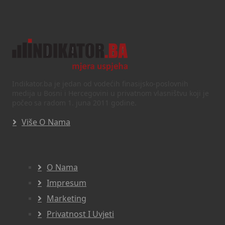
Indikator.ba je jedan od vodećih finasijsko-poslovnih
medija u Bosni i Hercegovini u privatnom vlasništvu koji je
počeo sa radom 1. juna 2011 godine.
Više O Nama
O Nama
Impresum
Marketing
Privatnost I Uvjeti