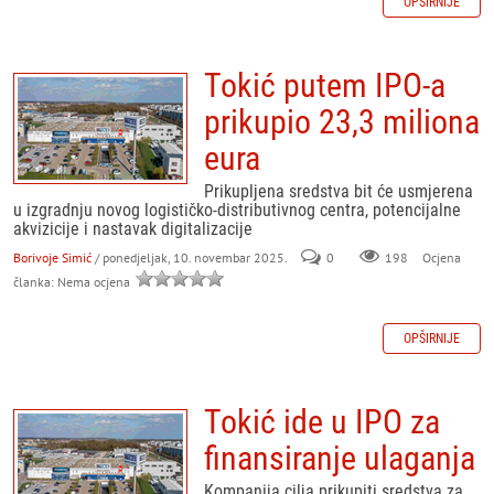
OPŠIRNIJE
Tokić putem IPO-a
prikupio 23,3 miliona
eura
Prikupljena sredstva bit će usmjerena
u izgradnju novog logističko-distributivnog centra, potencijalne
akvizicije i nastavak digitalizacije
Borivoje Simić
/ ponedjeljak, 10. novembar 2025.
0
198
Ocjena
članka: Nema ocjena
OPŠIRNIJE
Tokić ide u IPO za
finansiranje ulaganja
Kompanija cilja prikupiti sredstva za