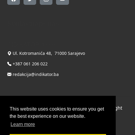
Kontaktirajte nas
INDIKATOR d.o.o.
Ul. Kotromanića 48, 71000 Sarajevo
+387 061 206 022
redakcija@indikator.ba
©
Copyright 2026 by INDIKATOR d.o.o.
, All Right
This website uses cookies to ensure you get
Reserved.
the best experience on our website.
Learn more
Terms Of Use
|
Privacy Statement
Powered by THYME SYSTEMS doo