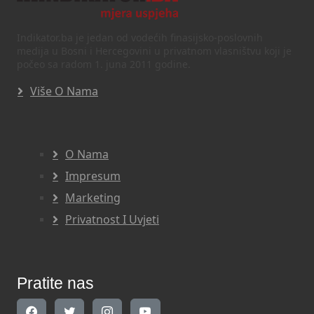
Indikator.ba je jedan od vodećih finasijsko-poslovnih
medija u Bosni i Hercegovini u privatnom vlasništvu koji je
počeo sa radom 1. juna 2011 godine.
Više O Nama
O Nama
Impresum
Marketing
Privatnost I Uvjeti
Pratite nas