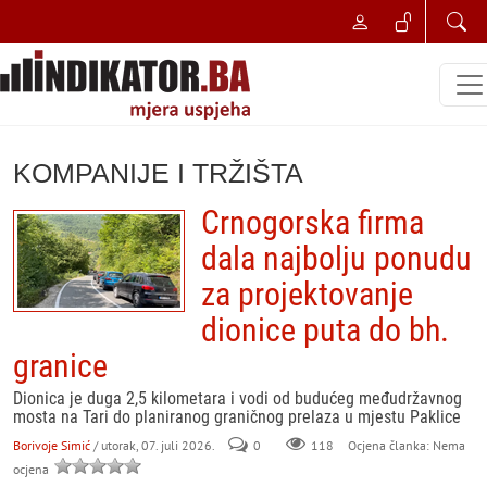
KOMPANIJE I TRŽIŠTA
Crnogorska firma
dala najbolju ponudu
za projektovanje
dionice puta do bh.
granice
Dionica je duga 2,5 kilometara i vodi od budućeg međudržavnog
mosta na Tari do planiranog graničnog prelaza u mjestu Paklice
Borivoje Simić
/ utorak, 07. juli 2026.
0
118
Ocjena članka: Nema
ocjena