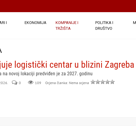
RI I
EKONOMIJA
KOMPANIJE I
POLITIKA I
M
TRŽIŠTA
DRUŠTVO
A
juje logistički centar u blizini Zagreb
 na novoj lokaciji predviđen je za 2027. godinu
 2026.
0
109
Ocjena članka: Nema ocjena