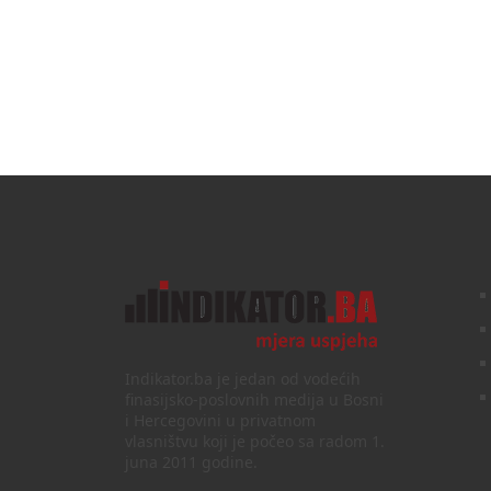
Indikator.ba je jedan od vodećih
finasijsko-poslovnih medija u Bosni
i Hercegovini u privatnom
vlasništvu koji je počeo sa radom 1.
juna 2011 godine.