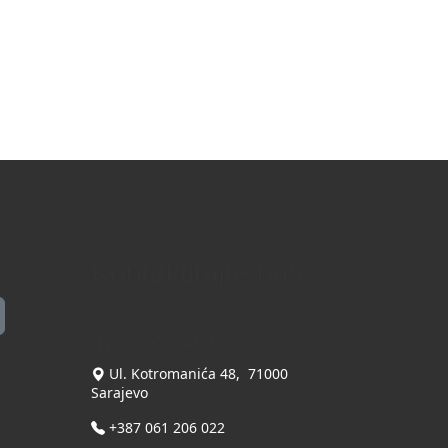
Kontaktirajte nas
INDIKATOR d.o.o.
Ul. Kotromanića 48, 71000
Sarajevo
+387 061 206 022