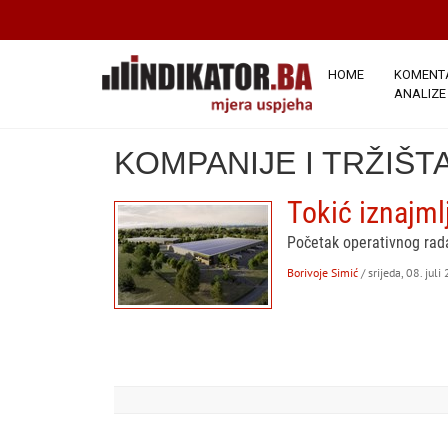
HOME
KOMENTA
ANALIZE
KOMPANIJE I TRŽIŠT
Tokić iznajml
Početak operativnog rada
Borivoje Simić
/ srijeda, 08. juli