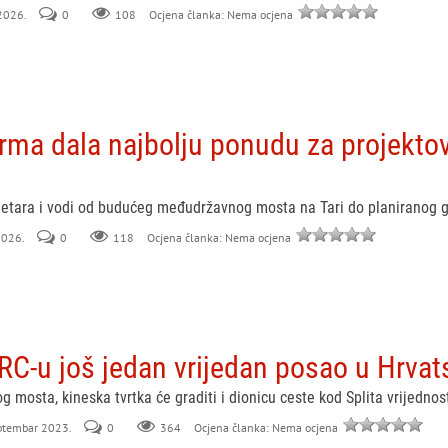
 2026.
0
108
Ocjena članka: Nema ocjena
rma dala najbolju ponudu za projektov
metara i vodi od budućeg međudržavnog mosta na Tari do planiranog g
 2026.
0
118
Ocjena članka: Nema ocjena
C-u još jedan vrijedan posao u Hrvat
 mosta, kineska tvrtka će graditi i dionicu ceste kod Splita vrijednost
eptembar 2023.
0
364
Ocjena članka: Nema ocjena