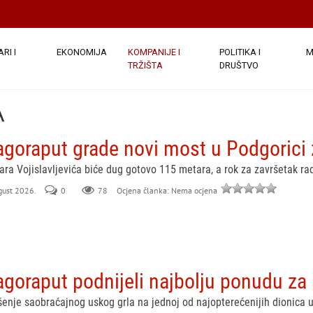
RI I
EKONOMIJA
KOMPANIJE I
POLITIKA I
M
TRŽIŠTA
DRUŠTVO
A
agoraput grade novi most u Podgorici 
ara Vojislavljevića biće dug gotovo 115 metara, a rok za završetak 
ugust 2026.
0
78
Ocjena članka: Nema ocjena
agoraput podnijeli najbolju ponudu za
ješenje saobraćajnog uskog grla na jednoj od najopterećenijih dionica 