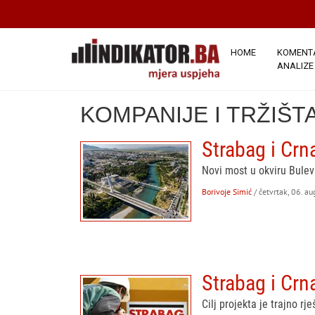
HOME
KOMENTA
ANALIZE
KOMPANIJE I TRŽIŠT
Strabag i Crn
Novi most u okviru Bulev
Borivoje Simić
/ četvrtak, 06. a
Strabag i Crn
Cilj projekta je trajno r