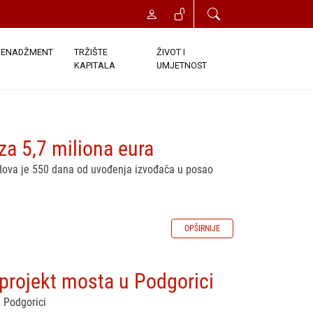
ENADŽMENT
TRŽIŠTE
ŽIVOT I
KAPITALA
UMJETNOST
za 5,7 miliona eura
radova je 550 dana od uvođenja izvođača u posao
OPŠIRNIJE
 projekt mosta u Podgorici
u Podgorici