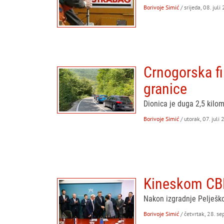
Borivoje Simić
/ srijeda, 08. juli
Crnogorska fi
granice
Dionica je duga 2,5 kilo
Borivoje Simić
/ utorak, 07. juli
Kineskom CBR
Nakon izgradnje Pelješkog
Borivoje Simić
/ četvrtak, 28. s