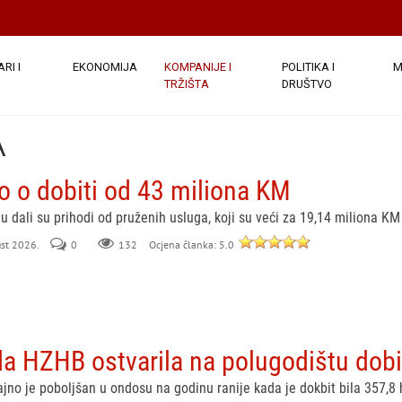
RI I
EKONOMIJA
KOMPANIJE I
POLITIKA I
M
TRŽIŠTA
DRUŠTVO
A
tio o dobiti od 43 miliona KM
u dali su prihodi od pruženih usluga, koji su veći za 19,14 miliona KM 
ust 2026.
0
132
Ocjena članka: 5.0
da HZHB ostvarila na polugodištu dob
ajno je poboljšan u ondosu na godinu ranije kada je dokbit bila 357,8