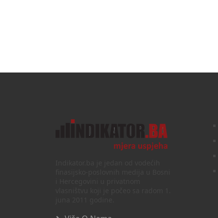
Indikator.ba je jedan od vodećih
finasijsko-poslovnih medija u Bosni
i Hercegovini u privatnom
vlasništvu koji je počeo sa radom 1.
juna 2011 godine.