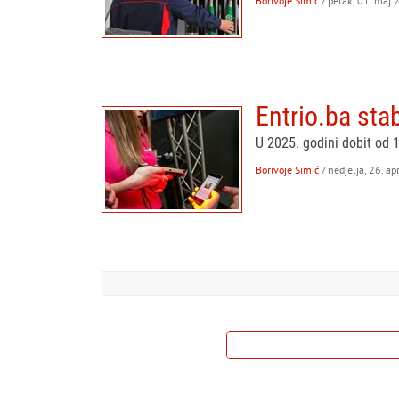
Borivoje Simić
/ petak, 01. maj 
Entrio.ba sta
U 2025. godini dobit od 
Borivoje Simić
/ nedjelja, 26. ap