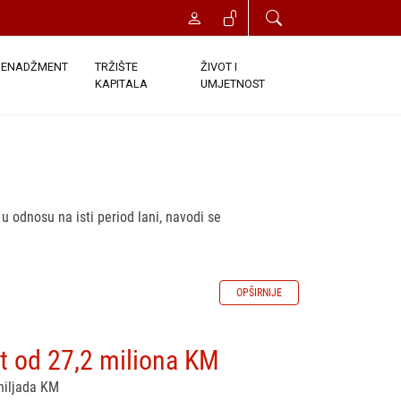
ENADŽMENT
TRŽIŠTE
ŽIVOT I
KAPITALA
UMJETNOST
u odnosu na isti period lani, navodi se
OPŠIRNIJE
it od 27,2 miliona KM
 hiljada KM