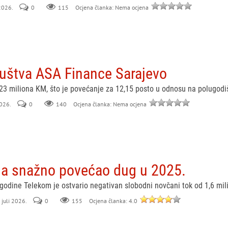
 2026.
0
115
Ocjena članka: Nema ocjena
ruštva ASA Finance Sarajevo
5,23 miliona KM, što je povećanje za 12,15 posto u odnosu na polugod
2026.
0
140
Ocjena članka: Nema ocjena
ja snažno povećao dug u 2025.
 godine Telekom je ostvario negativan slobodni novčani tok od 1,6 mili
 juli 2026.
0
155
Ocjena članka: 4.0