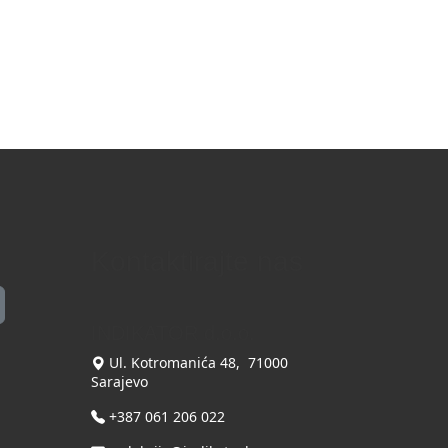
Kontaktirajte nas
INDIKATOR d.o.o.
Ul. Kotromanića 48, 71000
Sarajevo
+387 061 206 022