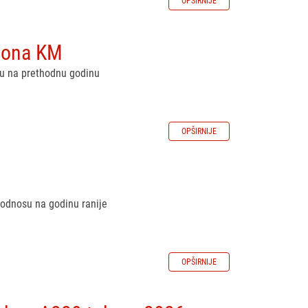
OPŠIRNIJE
liona KM
su na prethodnu godinu
OPŠIRNIJE
u odnosu na godinu ranije
OPŠIRNIJE