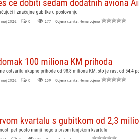
nes će dobiti sedam dodatnih aviona 
ljučujući i značajne gubitke u poslovanju
. maj 2026.
0
177
Ocjena članka: Nema ocjena
omak 100 miliona KM prihoda
ne ostvarila ukupne prihode od 98,8 miliona KM, što je rast od 54,4 
. maj 2026.
0
159
Ocjena članka: Nema ocjena
rvom kvartalu s gubitkom od 2,3 mili
tnosti pet posto manji nego u prvom lanjskom kvartalu