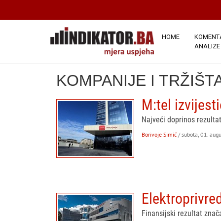
HOME
KOMENTA
ANALIZE
KOMPANIJE I TRŽIŠT
M:tel izvijes
Najveći doprinos rezultat
Borivoje Simić
/ subota, 01. aug
Elektroprivre
Finansijski rezultat znač