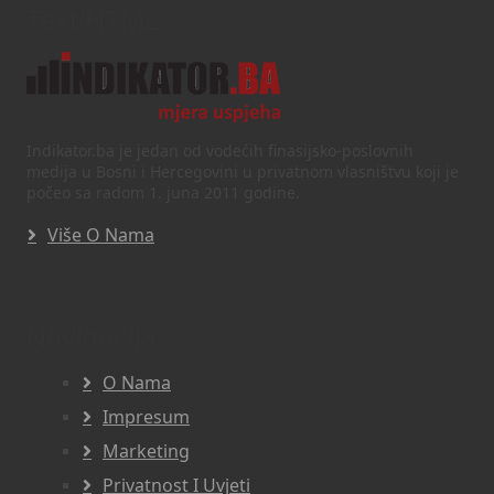
Text/HTML
Indikator.ba je jedan od vodećih finasijsko-poslovnih
medija u Bosni i Hercegovini u privatnom vlasništvu koji je
počeo sa radom 1. juna 2011 godine.
Više O Nama
Navigacija
O Nama
Impresum
Marketing
Privatnost I Uvjeti