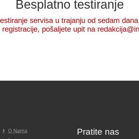
Besplatno testiranje
stiranje servisa u trajanju od sedam dana.
registracije, pošaljete upit na redakcija@i
vigacija
Pratite nas
Pratite nas
O Nama