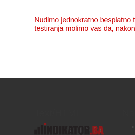
Nudimo jednokratno besplatno te
testiranja molimo vas da, nakon 
Text/HTML
Na