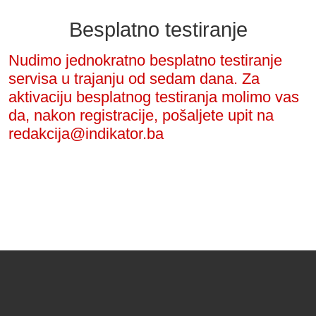
Besplatno testiranje
Nudimo jednokratno besplatno testiranje
servisa u trajanju od sedam dana. Za
aktivaciju besplatnog testiranja molimo vas
da, nakon registracije, pošaljete upit na
redakcija@indikator.ba