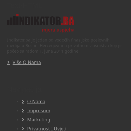
Text/HTML
Indikator.ba je jedan od vodećih finasijsko-poslovnih
medija u Bosni i Hercegovini u privatnom vlasništvu koji je
počeo sa radom 1. juna 2011 godine.
Više O Nama
Navigacija
O Nama
Impresum
Marketing
Privatnost I Uvjeti