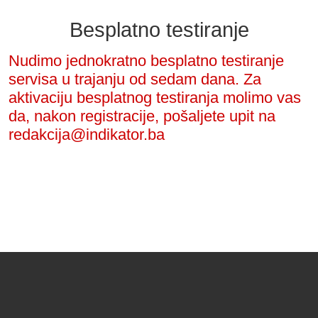
Besplatno testiranje
Nudimo jednokratno besplatno testiranje
servisa u trajanju od sedam dana. Za
aktivaciju besplatnog testiranja molimo vas
da, nakon registracije, pošaljete upit na
redakcija@indikator.ba