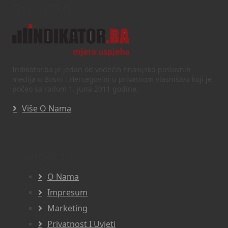
Text/HTML
Indikator.ba je jedan od vodećih finasijsko-poslovnih
medija u Bosni i Hercegovini u privatnom vlasništvu koji je
počeo sa radom 1. juna 2011 godine.
Više O Nama
Navigacija
O Nama
Impresum
Marketing
Privatnost I Uvjeti