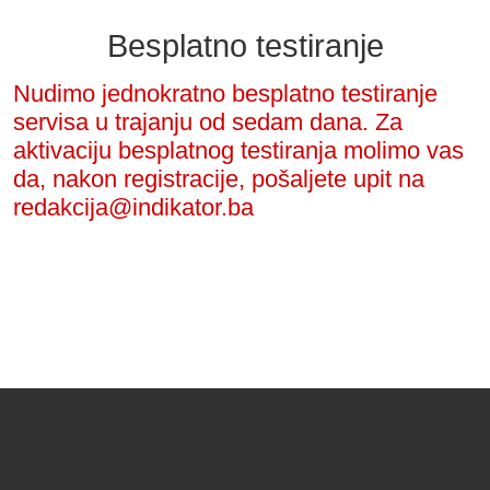
Besplatno testiranje
Nudimo jednokratno besplatno testiranje
servisa u trajanju od sedam dana. Za
aktivaciju besplatnog testiranja molimo vas
da, nakon registracije, pošaljete upit na
redakcija@indikator.ba