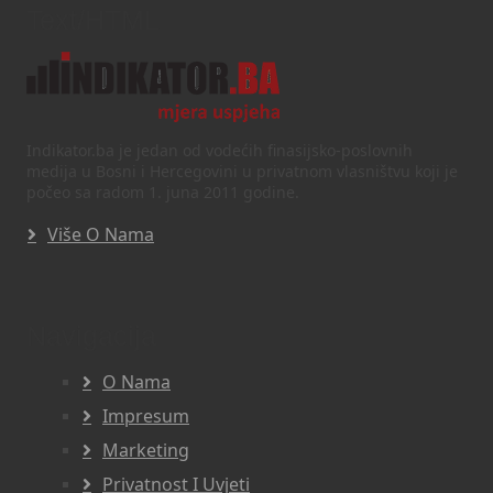
Text/HTML
Indikator.ba je jedan od vodećih finasijsko-poslovnih
medija u Bosni i Hercegovini u privatnom vlasništvu koji je
počeo sa radom 1. juna 2011 godine.
Više O Nama
Navigacija
O Nama
Impresum
Marketing
Privatnost I Uvjeti