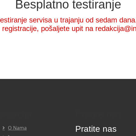
Besplatno testiranje
stiranje servisa u trajanju od sedam dana.
registracije, pošaljete upit na redakcija@i
vigacija
Pratite nas
Pratite nas
O Nama