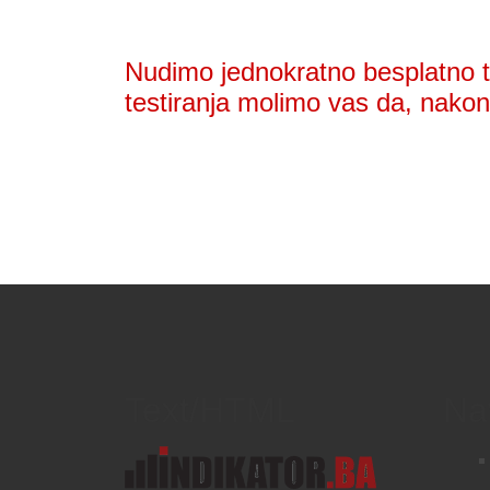
Nudimo jednokratno besplatno te
testiranja molimo vas da, nakon 
Text/HTML
Na