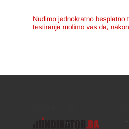
Nudimo jednokratno besplatno te
testiranja molimo vas da, nakon 
Text/HTML
Na