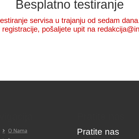
Besplatno testiranje
stiranje servisa u trajanju od sedam dana.
registracije, pošaljete upit na redakcija@i
vigacija
Pratite nas
Pratite nas
O Nama