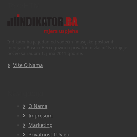
Text/HTML
Indikator.ba je jedan od vodećih finasijsko-poslovnih
medija u Bosni i Hercegovini u privatnom vlasništvu koji je
počeo sa radom 1. juna 2011 godine.
Više O Nama
Navigacija
O Nama
Impresum
Marketing
Privatnost I Uvjeti