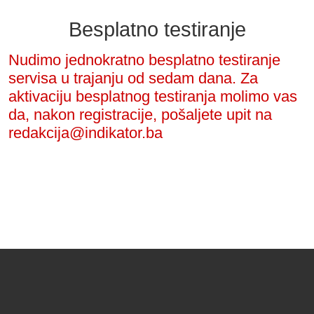
Besplatno testiranje
Nudimo jednokratno besplatno testiranje
servisa u trajanju od sedam dana. Za
aktivaciju besplatnog testiranja molimo vas
da, nakon registracije, pošaljete upit na
redakcija@indikator.ba