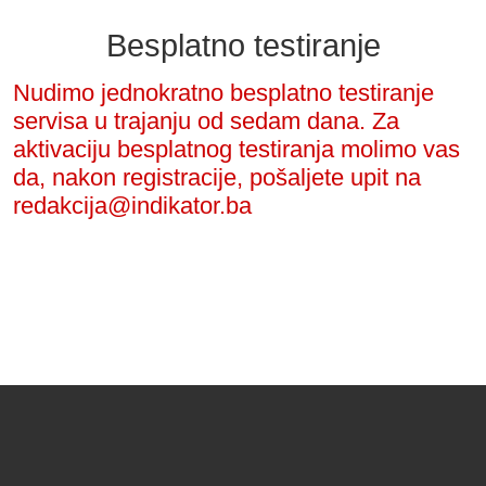
Besplatno testiranje
Nudimo jednokratno besplatno testiranje
servisa u trajanju od sedam dana. Za
aktivaciju besplatnog testiranja molimo vas
da, nakon registracije, pošaljete upit na
redakcija@indikator.ba