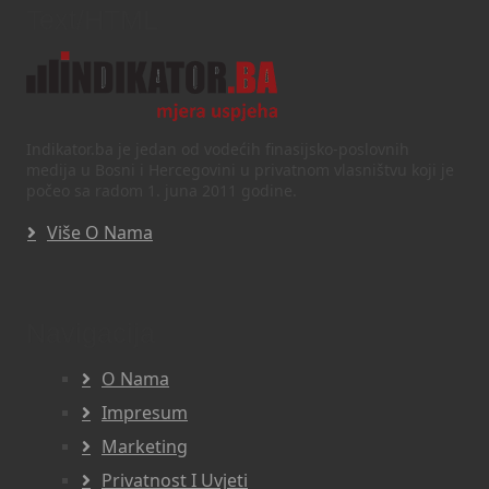
Text/HTML
Indikator.ba je jedan od vodećih finasijsko-poslovnih
medija u Bosni i Hercegovini u privatnom vlasništvu koji je
počeo sa radom 1. juna 2011 godine.
Više O Nama
Navigacija
O Nama
Impresum
Marketing
Privatnost I Uvjeti