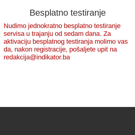
Besplatno testiranje
Nudimo jednokratno besplatno testiranje
servisa u trajanju od sedam dana. Za
aktivaciju besplatnog testiranja molimo vas
da, nakon registracije, pošaljete upit na
redakcija@indikator.ba