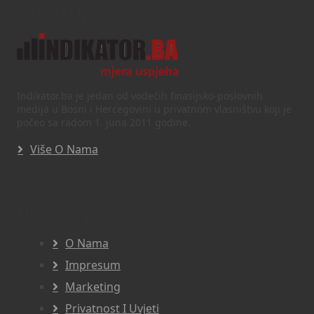
Text/HTML
Indikator.ba je jedan od vodećih finasijsko-poslovnih
medija u Bosni i Hercegovini u privatnom vlasništvu koji je
počeo sa radom 1. juna 2011 godine.
Više O Nama
Navigacija
O Nama
Impresum
Marketing
Privatnost I Uvjeti