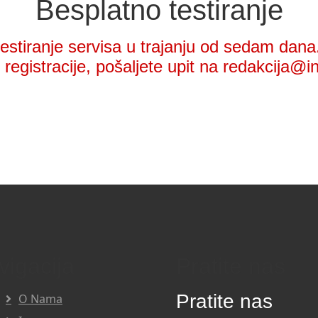
Besplatno testiranje
stiranje servisa u trajanju od sedam dana.
registracije, pošaljete upit na redakcija@i
vigacija
Pratite nas
Pratite nas
O Nama