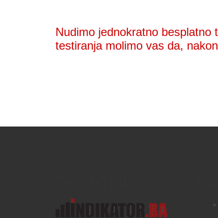
Nudimo jednokratno besplatno te
testiranja molimo vas da, nakon 
Text/HTML
Na