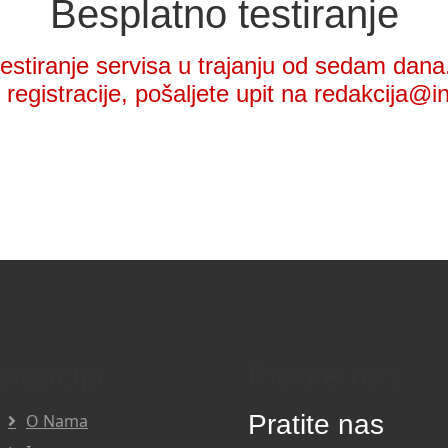
Besplatno testiranje
stiranje servisa u trajanju od sedam dana.
registracije, pošaljete upit na redakcija@i
vigacija
Pratite nas
Pratite nas
O Nama