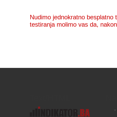
Nudimo jednokratno besplatno te
testiranja molimo vas da, nakon 
Text/HTML
Na