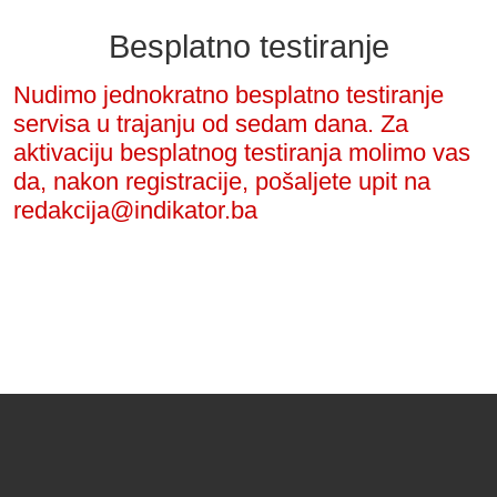
Besplatno testiranje
Nudimo jednokratno besplatno testiranje
servisa u trajanju od sedam dana. Za
aktivaciju besplatnog testiranja molimo vas
da, nakon registracije, pošaljete upit na
redakcija@indikator.ba