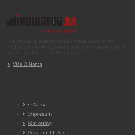
Text/HTML
Indikator.ba je jedan od vodećih finasijsko-poslovnih
medija u Bosni i Hercegovini u privatnom vlasništvu koji je
počeo sa radom 1. juna 2011 godine.
Više O Nama
Navigacija
O Nama
Impresum
Marketing
Privatnost I Uvjeti