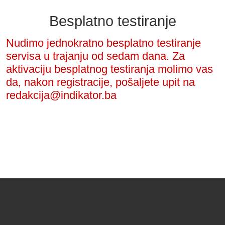
Besplatno testiranje
Nudimo jednokratno besplatno testiranje
servisa u trajanju od sedam dana. Za
aktivaciju besplatnog testiranja molimo vas
da, nakon registracije, pošaljete upit na
redakcija@indikator.ba