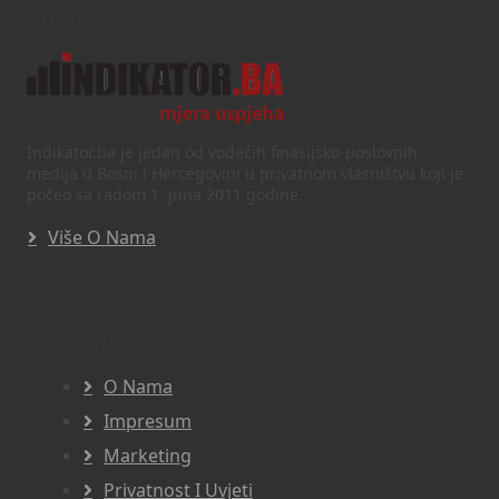
Text/HTML
Indikator.ba je jedan od vodećih finasijsko-poslovnih
medija u Bosni i Hercegovini u privatnom vlasništvu koji je
počeo sa radom 1. juna 2011 godine.
Više O Nama
Navigacija
O Nama
Impresum
Marketing
Privatnost I Uvjeti