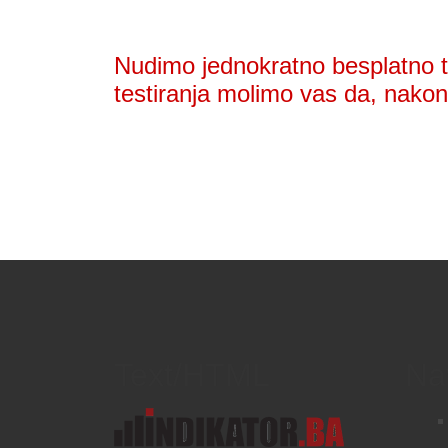
Nudimo jednokratno besplatno te
testiranja molimo vas da, nakon 
Text/HTML
Na