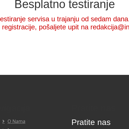
Besplatno testiranje
stiranje servisa u trajanju od sedam dana.
registracije, pošaljete upit na redakcija@i
vigacija
Pratite nas
Pratite nas
O Nama