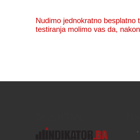
Nudimo jednokratno besplatno te
testiranja molimo vas da, nakon 
Text/HTML
Na