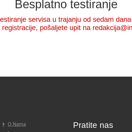
Besplatno testiranje
stiranje servisa u trajanju od sedam dana.
registracije, pošaljete upit na redakcija@i
vigacija
Pratite nas
Pratite nas
O Nama